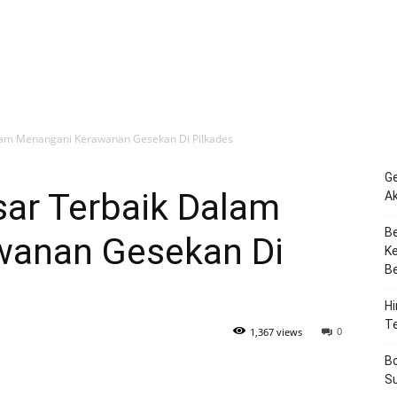
am Menangani Kerawanan Gesekan Di Pilkades
Ge
ar Terbaik Dalam
Ak
Be
wanan Gesekan Di
Ke
Be
Hi
T
0
1,367 views
Bo
Su