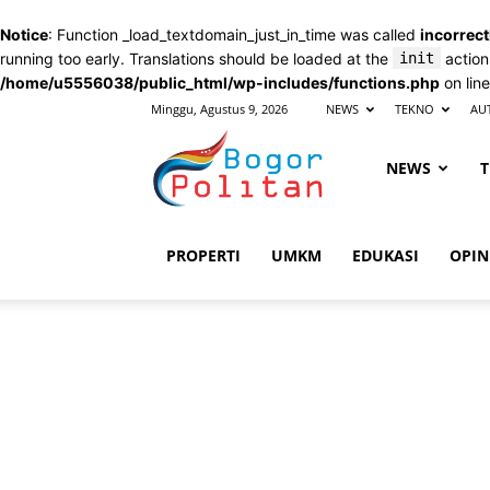
Notice
: Function _load_textdomain_just_in_time was called
incorrect
running too early. Translations should be loaded at the
init
action
/home/u5556038/public_html/wp-includes/functions.php
on lin
Minggu, Agustus 9, 2026
NEWS
TEKNO
AU
Bogorpolitan
NEWS
T
PROPERTI
UMKM
EDUKASI
OPIN