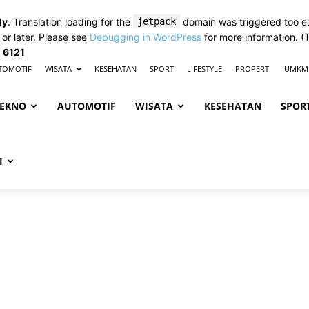
ly
. Translation loading for the
jetpack
domain was triggered too ear
 or later. Please see
Debugging in WordPress
for more information. (
e
6121
TOMOTIF
WISATA
KESEHATAN
SPORT
LIFESTYLE
PROPERTI
UMKM
EKNO
AUTOMOTIF
WISATA
KESEHATAN
SPOR
I