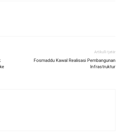
Artikulli tjetër
k
Fosmaddu Kawal Realisasi Pembangunan
 ke
Infrastruktur