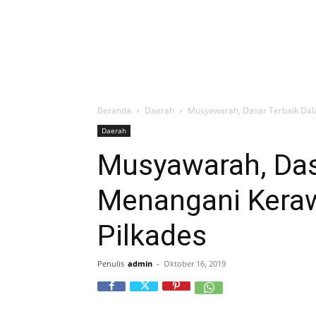
Beranda
Daerah
Musyawarah, Dasar Terbaik Dal
Daerah
Musyawarah, Das
Menangani Kera
Pilkades
Penulis
admin
-
Oktober 16, 2019