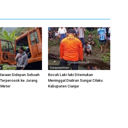
n
Cianjurpolitan
ndaraan Didepan Sebuah
Bocah Laki-laki Ditemukan
 Terperosok ke Jurang
Meninggal Dialiran Sungai Cilaku
 Meter
Kabupaten Cianjur