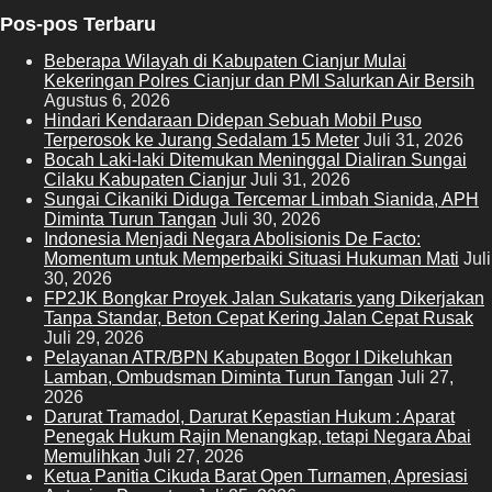
Pos-pos Terbaru
Beberapa Wilayah di Kabupaten Cianjur Mulai
Kekeringan Polres Cianjur dan PMI Salurkan Air Bersih
Agustus 6, 2026
Hindari Kendaraan Didepan Sebuah Mobil Puso
Terperosok ke Jurang Sedalam 15 Meter
Juli 31, 2026
Bocah Laki-laki Ditemukan Meninggal Dialiran Sungai
Cilaku Kabupaten Cianjur
Juli 31, 2026
Sungai Cikaniki Diduga Tercemar Limbah Sianida, APH
Diminta Turun Tangan
Juli 30, 2026
‎Indonesia Menjadi Negara Abolisionis De Facto:
Momentum untuk Memperbaiki Situasi Hukuman Mati
Juli
30, 2026
FP2JK Bongkar Proyek Jalan Sukataris yang Dikerjakan
Tanpa Standar, Beton Cepat Kering Jalan Cepat Rusak
Juli 29, 2026
Pelayanan ATR/BPN Kabupaten Bogor I Dikeluhkan
Lamban, Ombudsman Diminta Turun Tangan
Juli 27,
2026
Darurat Tramadol, Darurat Kepastian Hukum : Aparat
Penegak Hukum Rajin Menangkap, tetapi Negara Abai
Memulihkan
Juli 27, 2026
Ketua Panitia Cikuda Barat Open Turnamen, Apresiasi