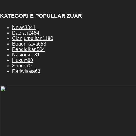
KATEGORI E POPULLARIZUAR
News
3341
Daerah
2484
Cianjurpolitan
1180
Bogor Raya
653
Pendidikan
504
Nasional
181
Hukum
80
Sports
70
Pariwisata
63