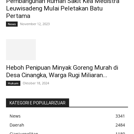
Pembangunan Rumah Sakit Kea Medistra
Leuwisadeng Mulai Peletakan Batu
Pertama
November 12, 2023
News
Heboh Penipuan Minyak Goreng Murah di
Desa Cinangka, Warga Rugi Miliaran...
Oktober 18, 2024
Hukum
KATEGORI E POPULLARIZUAR
News
3341
Daerah
2484
Cianjurpolitan
1180