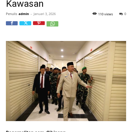
Kawasan
Penulis
admin
-
Januari 3, 2026
0
110 views