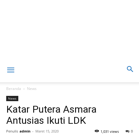
Beranda
News
News
Katar Putera Asmara
Antusias Ikuti LDK
Penulis
admin
-
Maret 15, 2020
0
1,031 views