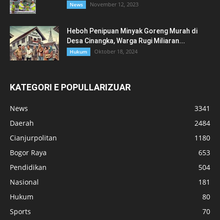
November 12, 2023
News
Heboh Penipuan Minyak Goreng Murah di
Desa Cinangka, Warga Rugi Miliaran...
Oktober 18, 2024
Hukum
KATEGORI E POPULLARIZUAR
News
3341
Daerah
2484
Cianjurpolitan
1180
Bogor Raya
653
Pendidikan
504
Nasional
181
Hukum
80
Sports
70