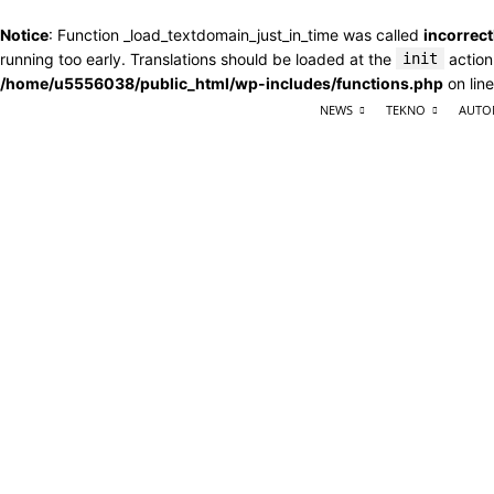
Notice
: Function _load_textdomain_just_in_time was called
incorrect
running too early. Translations should be loaded at the
init
action
/home/u5556038/public_html/wp-includes/functions.php
on lin
NEWS
TEKNO
AUTO