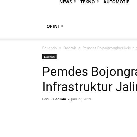
Bogorpolitan
NEWS
TEKNO
AUTOMOTIF
OPINI
Beranda
Daerah
Pemdes Bojongrangkas Kebut Inf
Daerah
Pemdes Bojongr
Infrastruktur Jal
Penulis
admin
-
Juni 27, 2019