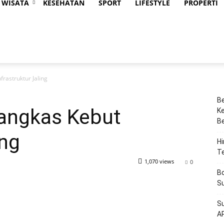
WISATA
KESEHATAN
SPORT
LIFESTYLE
PROPERTI
rastruktur Jaling
Be
angkas Kebut
Ke
Be
ing
Hi
T
1,070 views
0
Bo
Su
Su
A