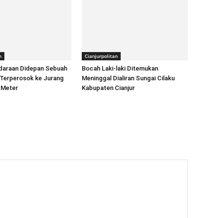
n
Cianjurpolitan
ndaraan Didepan Sebuah
Bocah Laki-laki Ditemukan
 Terperosok ke Jurang
Meninggal Dialiran Sungai Cilaku
 Meter
Kabupaten Cianjur