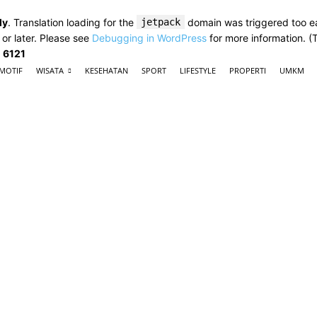
ly
. Translation loading for the
jetpack
domain was triggered too ear
 or later. Please see
Debugging in WordPress
for more information. (
e
6121
MOTIF
WISATA
KESEHATAN
SPORT
LIFESTYLE
PROPERTI
UMKM