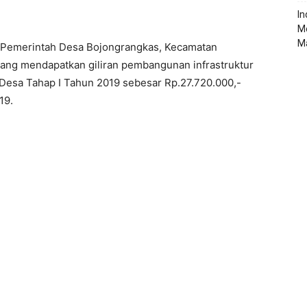
‎I
M
M
n Pemerintah Desa Bojongrangkas, Kecamatan
yang mendapatkan giliran pembangunan infrastruktur
 Desa Tahap I Tahun 2019 sebesar Rp.27.720.000,-
19.