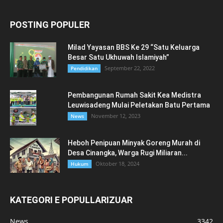
POSTING POPULER
Milad Yayasan BBS Ke 29 “Satu Keluarga
Besar Satu Ukhuwah Islamiyah”
September 22, 2022
Pendidikan
Pembangunan Rumah Sakit Kea Medistra
Leuwisadeng Mulai Peletakan Batu Pertama
November 12, 2023
News
Heboh Penipuan Minyak Goreng Murah di
Desa Cinangka, Warga Rugi Miliaran...
Oktober 18, 2024
Hukum
KATEGORI E POPULLARIZUAR
News
3342