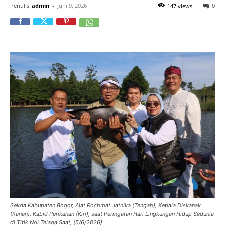
Penulis
admin
-
Juni 9, 2026
0
147 views
Sekda Kabupaten Bogor, Ajat Rochmat Jatnika (Tengah), Kepala Diskanak
(Kanan), Kabid Perikanan (Kiri), saat Peringatan Hari Lingkungan Hidup Sedunia
di Titik Nol Telaga Saat, (5/6/2026)