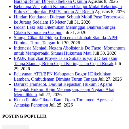
Barang Return Diperjualbelikan Oknum
Agustus 8, 2026
Beberapa Wilayah di Kabupaten Cianjur Mulai Kekeringan
Polres Cianjur dan PMI Salurkan Air Bersih
Agustus 6, 2026
Hindari Kendaraan Didepan Sebuah Mobil Puso Terperosok
ke Jurang Sedalam 15 Meter
Juli 31, 2026
Bocah Laki-laki Ditemukan Meninggal Dialiran Sungai
Cilaku Kabupaten Cianjur
Juli 31, 2026
Sungai Cikaniki Diduga Tercemar Limbah Sianida, APH
Diminta Turun Tangan
Juli 30, 2026
‎Indonesia Menjadi Negara Abolisionis De Facto: Momentum
untuk Memperbaiki Situasi Hukuman Mati
Juli 30, 2026
FP2JK Bongkar Proyek Jalan Sukataris yang Dikerjakan
Tanpa Standar, Beton Cepat Kering Jalan Cepat Rusak
Juli
29, 2026
Pelayanan ATR/BPN Kabupaten Bogor I Dikeluhkan
Lamban, Ombudsman Diminta Turun Tangan
Juli 27, 2026
Darurat Tramadol, Darurat Kepastian Hukum : Aparat
Penegak Hukum Rajin Menangkap, tetapi Negara Abai
Memulihkan
Juli 27, 2026
Ketua Panitia Cikuda Barat Open Turnamen, Apresiasi
Antusias Penonton
Juli 25, 2026
POSTING POPULER