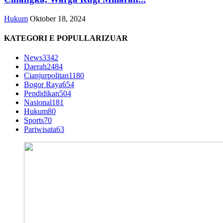
Hukum
Oktober 18, 2024
KATEGORI E POPULLARIZUAR
News
3342
Daerah
2484
Cianjurpolitan
1180
Bogor Raya
654
Pendidikan
504
Nasional
181
Hukum
80
Sports
70
Pariwisata
63