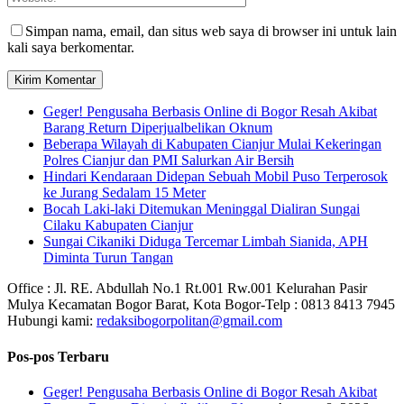
Simpan nama, email, dan situs web saya di browser ini untuk lain
kali saya berkomentar.
Geger! Pengusaha Berbasis Online di Bogor Resah Akibat
Barang Return Diperjualbelikan Oknum
Beberapa Wilayah di Kabupaten Cianjur Mulai Kekeringan
Polres Cianjur dan PMI Salurkan Air Bersih
Hindari Kendaraan Didepan Sebuah Mobil Puso Terperosok
ke Jurang Sedalam 15 Meter
Bocah Laki-laki Ditemukan Meninggal Dialiran Sungai
Cilaku Kabupaten Cianjur
Sungai Cikaniki Diduga Tercemar Limbah Sianida, APH
Diminta Turun Tangan
Office : Jl. RE. Abdullah No.1 Rt.001 Rw.001 Kelurahan Pasir
Mulya Kecamatan Bogor Barat, Kota Bogor-Telp : 0813 8413 7945
Hubungi kami:
redaksibogorpolitan@gmail.com
Pos-pos Terbaru
Geger! Pengusaha Berbasis Online di Bogor Resah Akibat