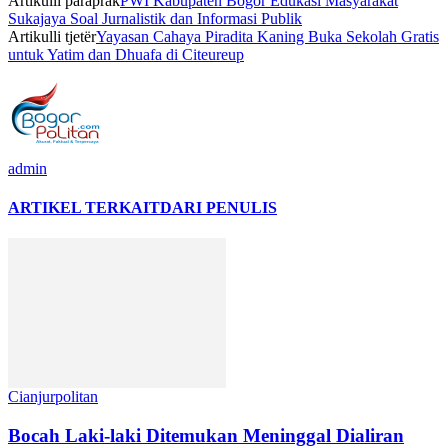
Artikulli paraprak
PWI Kabupaten Bogor Edukasi Masyarakat
Sukajaya Soal Jurnalistik dan Informasi Publik
Artikulli tjetër
Yayasan Cahaya Piradita Kaning Buka Sekolah Gratis
untuk Yatim dan Dhuafa di Citeureup
admin
ARTIKEL TERKAIT
DARI PENULIS
Cianjurpolitan
Bocah Laki-laki Ditemukan Meninggal Dialiran