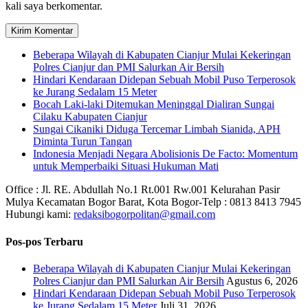
kali saya berkomentar.
Beberapa Wilayah di Kabupaten Cianjur Mulai Kekeringan
Polres Cianjur dan PMI Salurkan Air Bersih
Hindari Kendaraan Didepan Sebuah Mobil Puso Terperosok
ke Jurang Sedalam 15 Meter
Bocah Laki-laki Ditemukan Meninggal Dialiran Sungai
Cilaku Kabupaten Cianjur
Sungai Cikaniki Diduga Tercemar Limbah Sianida, APH
Diminta Turun Tangan
‎Indonesia Menjadi Negara Abolisionis De Facto: Momentum
untuk Memperbaiki Situasi Hukuman Mati
Office : Jl. RE. Abdullah No.1 Rt.001 Rw.001 Kelurahan Pasir
Mulya Kecamatan Bogor Barat, Kota Bogor-Telp : 0813 8413 7945
Hubungi kami:
redaksibogorpolitan@gmail.com
Pos-pos Terbaru
Beberapa Wilayah di Kabupaten Cianjur Mulai Kekeringan
Polres Cianjur dan PMI Salurkan Air Bersih
Agustus 6, 2026
Hindari Kendaraan Didepan Sebuah Mobil Puso Terperosok
ke Jurang Sedalam 15 Meter
Juli 31, 2026