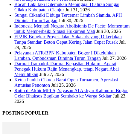
Bocah Laki-laki Ditemukan Meninggal Dialiran Sungai
Cilaku Kabupaten Cianjur
Juli 31, 2026
Sungai Cikaniki Diduga Tercemar Limbah Sianida, APH
Diminta Turun Tangan
Juli 30, 2026
‎Indonesia Menjadi Negara Abolisionis De Facto: Momentum
untuk Memperbaiki Situasi Hukuman Mati
Juli 30, 2026
FP2JK Bongkar Proyek Jalan Sukataris yang Dikerjakan
Tanpa Standar, Beton Cepat Kering Jalan Cepat Rusak
Juli
29, 2026
Pelayanan ATR/BPN Kabupaten Bogor I Dikeluhkan
Lamban, Ombudsman Diminta Turun Tangan
Juli 27, 2026
Darurat Tramadol, Darurat Kepastian Hukum : Aparat
Penegak Hukum Rajin Menangkap, tetapi Negara Abai
Memulihkan
Juli 27, 2026
Ketua Panitia Cikuda Barat Open Turnamen, Apresiasi
Antusias Penonton
Juli 25, 2026
Rutin di Akhir MPLS, Yayasan Al Akhyar Kalimurni Bogor
Gelar Bhaksos Bagikan Sembako ke Warga Sekitar
Juli 23,
2026
POSTING POPULER