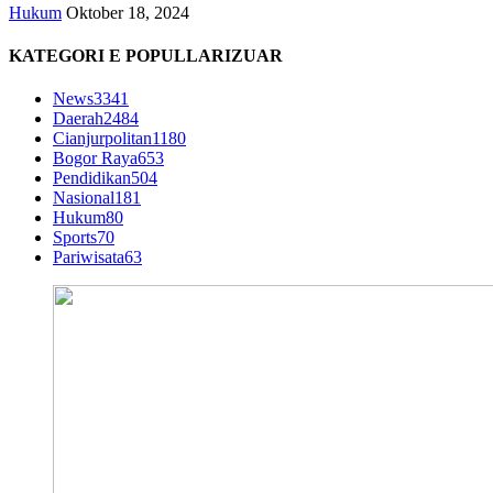
Hukum
Oktober 18, 2024
KATEGORI E POPULLARIZUAR
News
3341
Daerah
2484
Cianjurpolitan
1180
Bogor Raya
653
Pendidikan
504
Nasional
181
Hukum
80
Sports
70
Pariwisata
63