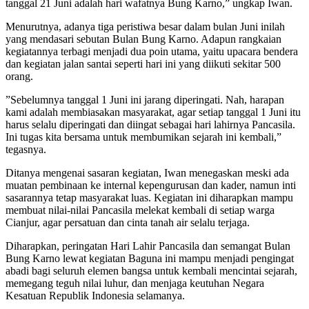
tanggal 21 Juni adalah hari wafatnya Bung Karno,” ungkap Iwan.
​Menurutnya, adanya tiga peristiwa besar dalam bulan Juni inilah
yang mendasari sebutan Bulan Bung Karno. Adapun rangkaian
kegiatannya terbagi menjadi dua poin utama, yaitu upacara bendera
dan kegiatan jalan santai seperti hari ini yang diikuti sekitar 500
orang.
​”Sebelumnya tanggal 1 Juni ini jarang diperingati. Nah, harapan
kami adalah membiasakan masyarakat, agar setiap tanggal 1 Juni itu
harus selalu diperingati dan diingat sebagai hari lahirnya Pancasila.
Ini tugas kita bersama untuk membumikan sejarah ini kembali,”
tegasnya.
​Ditanya mengenai sasaran kegiatan, Iwan menegaskan meski ada
muatan pembinaan ke internal kepengurusan dan kader, namun inti
sasarannya tetap masyarakat luas. Kegiatan ini diharapkan mampu
membuat nilai-nilai Pancasila melekat kembali di setiap warga
Cianjur, agar persatuan dan cinta tanah air selalu terjaga.
​Diharapkan, peringatan Hari Lahir Pancasila dan semangat Bulan
Bung Karno lewat kegiatan Baguna ini mampu menjadi pengingat
abadi bagi seluruh elemen bangsa untuk kembali mencintai sejarah,
memegang teguh nilai luhur, dan menjaga keutuhan Negara
Kesatuan Republik Indonesia selamanya.