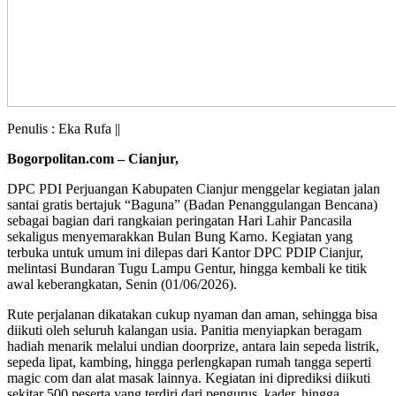
Penulis : Eka Rufa ||
Bogorpolitan.com – Cianjur,
DPC PDI Perjuangan Kabupaten Cianjur menggelar kegiatan jalan
santai gratis bertajuk “Baguna” (Badan Penanggulangan Bencana)
sebagai bagian dari rangkaian peringatan Hari Lahir Pancasila
sekaligus menyemarakkan Bulan Bung Karno. Kegiatan yang
terbuka untuk umum ini dilepas dari Kantor DPC PDIP Cianjur,
melintasi Bundaran Tugu Lampu Gentur, hingga kembali ke titik
awal keberangkatan, Senin (01/06/2026).
Rute perjalanan dikatakan cukup nyaman dan aman, sehingga bisa
diikuti oleh seluruh kalangan usia. Panitia menyiapkan beragam
hadiah menarik melalui undian doorprize, antara lain sepeda listrik,
sepeda lipat, kambing, hingga perlengkapan rumah tangga seperti
magic com dan alat masak lainnya. Kegiatan ini diprediksi diikuti
sekitar 500 peserta yang terdiri dari pengurus, kader, hingga