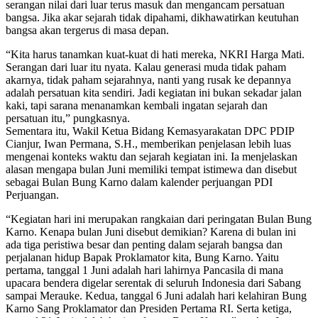
serangan nilai dari luar terus masuk dan mengancam persatuan
bangsa. Jika akar sejarah tidak dipahami, dikhawatirkan keutuhan
bangsa akan tergerus di masa depan.
​“Kita harus tanamkan kuat-kuat di hati mereka, NKRI Harga Mati.
Serangan dari luar itu nyata. Kalau generasi muda tidak paham
akarnya, tidak paham sejarahnya, nanti yang rusak ke depannya
adalah persatuan kita sendiri. Jadi kegiatan ini bukan sekadar jalan
kaki, tapi sarana menanamkan kembali ingatan sejarah dan
persatuan itu,” pungkasnya.
​Sementara itu, Wakil Ketua Bidang Kemasyarakatan DPC PDIP
Cianjur, Iwan Permana, S.H., memberikan penjelasan lebih luas
mengenai konteks waktu dan sejarah kegiatan ini. Ia menjelaskan
alasan mengapa bulan Juni memiliki tempat istimewa dan disebut
sebagai Bulan Bung Karno dalam kalender perjuangan PDI
Perjuangan.
​“Kegiatan hari ini merupakan rangkaian dari peringatan Bulan Bung
Karno. Kenapa bulan Juni disebut demikian? Karena di bulan ini
ada tiga peristiwa besar dan penting dalam sejarah bangsa dan
perjalanan hidup Bapak Proklamator kita, Bung Karno. Yaitu
pertama, tanggal 1 Juni adalah hari lahirnya Pancasila di mana
upacara bendera digelar serentak di seluruh Indonesia dari Sabang
sampai Merauke. Kedua, tanggal 6 Juni adalah hari kelahiran Bung
Karno Sang Proklamator dan Presiden Pertama RI. Serta ketiga,