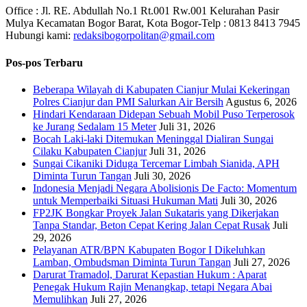
Office : Jl. RE. Abdullah No.1 Rt.001 Rw.001 Kelurahan Pasir
Mulya Kecamatan Bogor Barat, Kota Bogor-Telp : 0813 8413 7945
Hubungi kami:
redaksibogorpolitan@gmail.com
Pos-pos Terbaru
Beberapa Wilayah di Kabupaten Cianjur Mulai Kekeringan
Polres Cianjur dan PMI Salurkan Air Bersih
Agustus 6, 2026
Hindari Kendaraan Didepan Sebuah Mobil Puso Terperosok
ke Jurang Sedalam 15 Meter
Juli 31, 2026
Bocah Laki-laki Ditemukan Meninggal Dialiran Sungai
Cilaku Kabupaten Cianjur
Juli 31, 2026
Sungai Cikaniki Diduga Tercemar Limbah Sianida, APH
Diminta Turun Tangan
Juli 30, 2026
‎Indonesia Menjadi Negara Abolisionis De Facto: Momentum
untuk Memperbaiki Situasi Hukuman Mati
Juli 30, 2026
FP2JK Bongkar Proyek Jalan Sukataris yang Dikerjakan
Tanpa Standar, Beton Cepat Kering Jalan Cepat Rusak
Juli
29, 2026
Pelayanan ATR/BPN Kabupaten Bogor I Dikeluhkan
Lamban, Ombudsman Diminta Turun Tangan
Juli 27, 2026
Darurat Tramadol, Darurat Kepastian Hukum : Aparat
Penegak Hukum Rajin Menangkap, tetapi Negara Abai
Memulihkan
Juli 27, 2026