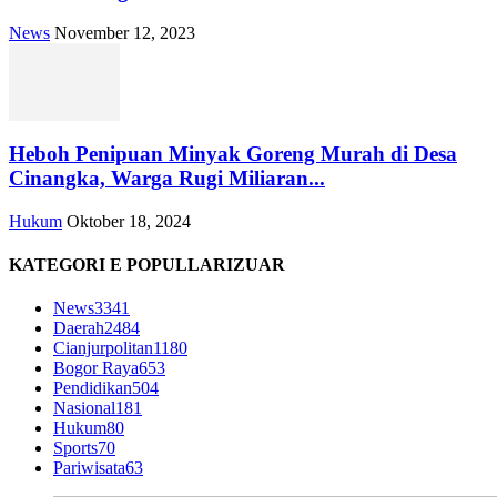
News
November 12, 2023
Heboh Penipuan Minyak Goreng Murah di Desa
Cinangka, Warga Rugi Miliaran...
Hukum
Oktober 18, 2024
KATEGORI E POPULLARIZUAR
News
3341
Daerah
2484
Cianjurpolitan
1180
Bogor Raya
653
Pendidikan
504
Nasional
181
Hukum
80
Sports
70
Pariwisata
63