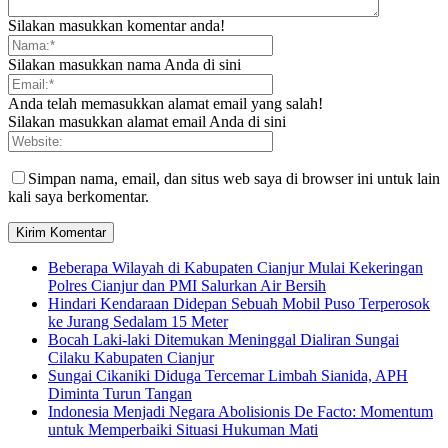
Silakan masukkan komentar anda!
Silakan masukkan nama Anda di sini
Anda telah memasukkan alamat email yang salah!
Silakan masukkan alamat email Anda di sini
Simpan nama, email, dan situs web saya di browser ini untuk lain
kali saya berkomentar.
Beberapa Wilayah di Kabupaten Cianjur Mulai Kekeringan
Polres Cianjur dan PMI Salurkan Air Bersih
Hindari Kendaraan Didepan Sebuah Mobil Puso Terperosok
ke Jurang Sedalam 15 Meter
Bocah Laki-laki Ditemukan Meninggal Dialiran Sungai
Cilaku Kabupaten Cianjur
Sungai Cikaniki Diduga Tercemar Limbah Sianida, APH
Diminta Turun Tangan
‎Indonesia Menjadi Negara Abolisionis De Facto: Momentum
untuk Memperbaiki Situasi Hukuman Mati