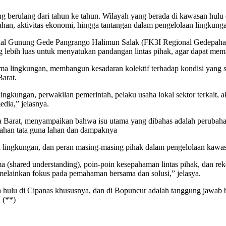
ang berulang dari tahun ke tahun. Wilayah yang berada di kawasan hul
han, aktivitas ekonomi, hingga tantangan dalam pengelolaan lingkung
l Gunung Gede Pangrango Halimun Salak (FK3I Regional Gedepahala),
 lebih luas untuk menyatukan pandangan lintas pihak, agar dapat me
tama lingkungan, membangun kesadaran kolektif terhadap kondisi yang 
Barat.
lingkungan, perwakilan pemerintah, pelaku usaha lokal sektor terkait, a
dia,” jelasnya.
 Barat, menyampaikan bahwa isu utama yang dibahas adalah perubahan kon
rubahan tata guna lahan dan dampaknya
 lingkungan, dan peran masing-masing pihak dalam pengelolaan kawas
ma (shared understanding), poin-poin kesepahaman lintas pihak, dan re
, melainkan fokus pada pemahaman bersama dan solusi,” jelasya.
aga hulu di Cipanas khususnya, dan di Bopuncur adalah tanggung jaw
 (**)