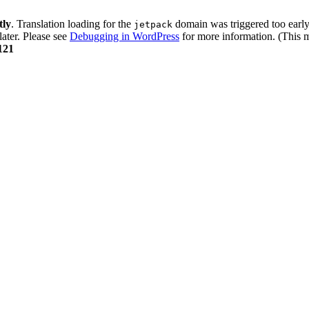
tly
. Translation loading for the
domain was triggered too early.
jetpack
later. Please see
Debugging in WordPress
for more information. (This m
121