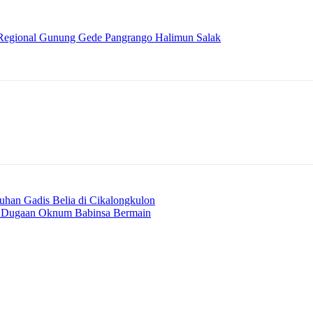
 Regional Gunung Gede Pangrango Halimun Salak
han Gadis Belia di Cikalongkulon
da Dugaan Oknum Babinsa Bermain