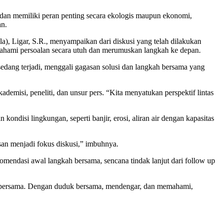
u dan memiliki peran penting secara ekologis maupun ekonomi,
an.
 Ligar, S.R., menyampaikan dari diskusi yang telah dilakukan
mahami persoalan secara utuh dan merumuskan langkah ke depan.
sedang terjadi, menggali gagasan solusi dan langkah bersama yang
kademisi, peneliti, dan unsur pers. “Kita menyatukan perspektif lintas
disi lingkungan, seperti banjir, erosi, aliran air dengan kapasitas
an menjadi fokus diskusi,” imbuhnya.
komendasi awal langkah bersama, sencana tindak lanjut dari follow up
ab bersama. Dengan duduk bersama, mendengar, dan memahami,