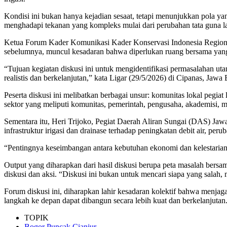
Kondisi ini bukan hanya kejadian sesaat, tetapi menunjukkan pola y
menghadapi tekanan yang kompleks mulai dari perubahan tata guna la
Ketua Forum Kader Komunikasi Kader Konservasi Indonesia Regiona
sebelumnya, muncul kesadaran bahwa diperlukan ruang bersama yang
“Tujuan kegiatan diskusi ini untuk mengidentifikasi permasalahan u
realistis dan berkelanjutan,” kata Ligar (29/5/2026) di Cipanas, Jawa 
Peserta diskusi ini melibatkan berbagai unsur: komunitas lokal pegiat 
sektor yang meliputi komunitas, pemerintah, pengusaha, akademisi, me
Sementara itu, Heri Trijoko, Pegiat Daerah Aliran Sungai (DAS) Jawa
infrastruktur irigasi dan drainase terhadap peningkatan debit air, pe
“Pentingnya keseimbangan antara kebutuhan ekonomi dan kelestarian
Output yang diharapkan dari hasil diskusi berupa peta masalah bersa
diskusi dan aksi. “Diskusi ini bukan untuk mencari siapa yang salah
Forum diskusi ini, diharapkan lahir kesadaran kolektif bahwa menj
langkah ke depan dapat dibangun secara lebih kuat dan berkelanjutan.
TOPIK
Bogor Puncak Cianjur