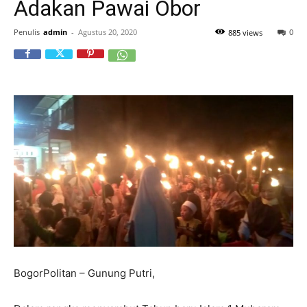
Adakan Pawai Obor
Penulis
admin
-
Agustus 20, 2020
0
885 views
BogorPolitan – Gunung Putri,