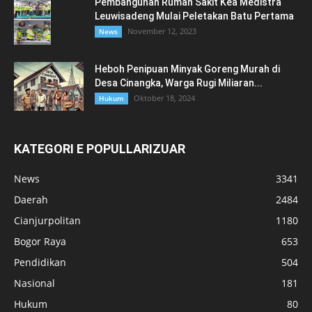
Pembangunan Rumah Sakit Kea Medistra
Leuwisadeng Mulai Peletakan Batu Pertama
November 12, 2023
News
Heboh Penipuan Minyak Goreng Murah di
Desa Cinangka, Warga Rugi Miliaran...
Oktober 18, 2024
Hukum
KATEGORI E POPULLARIZUAR
News
3341
Daerah
2484
Cianjurpolitan
1180
Bogor Raya
653
Pendidikan
504
Nasional
181
Hukum
80