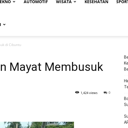
EKNO
AUTOMOTIF
WISATA
KESEHATAN
SPOR
I
k di Cibuntu
Be
an Mayat Membusuk
Ke
Be
Hi
T
0
1,424 views
Bo
Su
Su
A