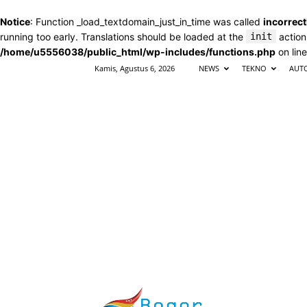
Notice
: Function _load_textdomain_just_in_time was called
incorrect
running too early. Translations should be loaded at the
init
action
/home/u5556038/public_html/wp-includes/functions.php
on lin
Kamis, Agustus 6, 2026
NEWS
TEKNO
AUT