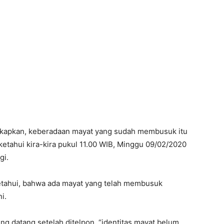
kapkan, keberadaan mayat yang sudah membusuk itu
iketahui kira-kira pukul 11.00 WIB, Minggu 09/02/2020
gi.
iketahui, bahwa ada mayat yang telah membusuk
i.
g datang setelah ditelpon, “identitas mayat belum