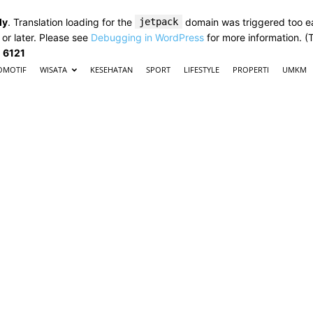
ly
. Translation loading for the
jetpack
domain was triggered too ear
 or later. Please see
Debugging in WordPress
for more information. (
e
6121
OMOTIF
WISATA
KESEHATAN
SPORT
LIFESTYLE
PROPERTI
UMKM