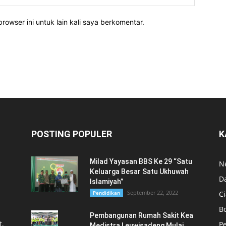
rowser ini untuk lain kali saya berkomentar.
POSTING POPULER
K
Milad Yayasan BBS Ke 29 “Satu
N
Keluarga Besar Satu Ukhuwah
D
Islamiyah”
September 22, 2022
Pendidikan
Ci
B
Pembangunan Rumah Sakit Kea
,
P
Medistra Leuwisadeng Mulai