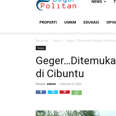
Bogorpolitan
NEWS
T
PROPERTI
UMKM
EDUKASI
OPIN
Beranda
News
Geger…Ditemukan Mayat Membusu
News
Geger…Ditemuk
di Cibuntu
Penulis
admin
-
Februari 9, 2020