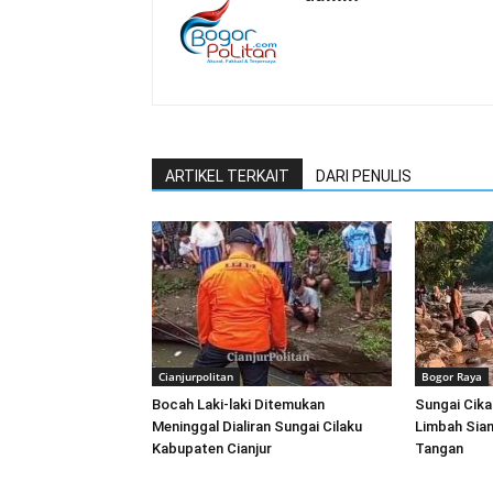
ARTIKEL TERKAIT
DARI PENULIS
Cianjurpolitan
Bogor Raya
Bocah Laki-laki Ditemukan
Sungai Cika
Meninggal Dialiran Sungai Cilaku
Limbah Sian
Kabupaten Cianjur
Tangan