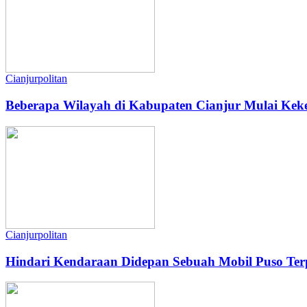
Cianjurpolitan
Beberapa Wilayah di Kabupaten Cianjur Mulai Keke
Cianjurpolitan
Hindari Kendaraan Didepan Sebuah Mobil Puso Ter