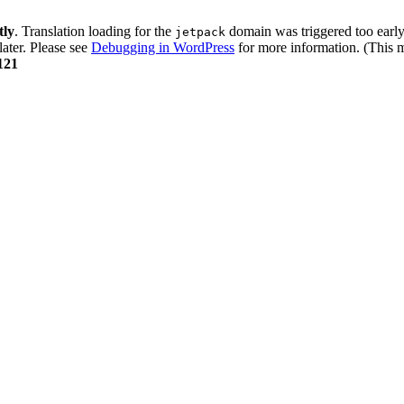
tly
. Translation loading for the
domain was triggered too early.
jetpack
later. Please see
Debugging in WordPress
for more information. (This m
121