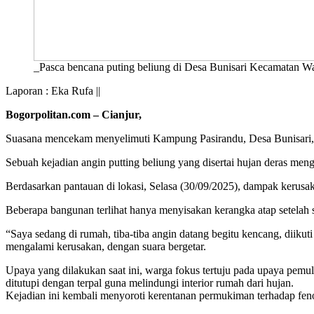
_Pasca bencana puting beliung di Desa Bunisari Kecamatan W
Laporan : Eka Rufa ||
Bogorpolitan.com – Cianjur,
Suasana mencekam menyelimuti Kampung Pasirandu, Desa Bunisari, 
Sebuah kejadian angin putting beliung yang disertai hujan deras me
Berdasarkan pantauan di lokasi, Selasa (30/09/2025), dampak kerusakan
Beberapa bangunan terlihat hanya menyisakan kerangka atap setelah s
“Saya sedang di rumah, tiba-tiba angin datang begitu kencang, diik
mengalami kerusakan, dengan suara bergetar.
Upaya yang dilakukan saat ini, warga fokus tertuju pada upaya pem
ditutupi dengan terpal guna melindungi interior rumah dari hujan.
Kejadian ini kembali menyoroti kerentanan permukiman terhadap fe