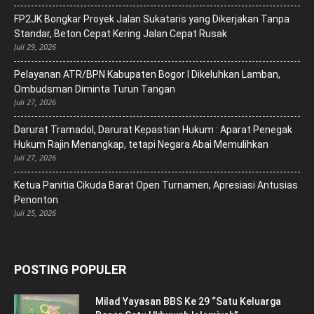
FP2JK Bongkar Proyek Jalan Sukataris yang Dikerjakan Tanpa
Standar, Beton Cepat Kering Jalan Cepat Rusak
Juli 29, 2026
Pelayanan ATR/BPN Kabupaten Bogor I Dikeluhkan Lamban,
Ombudsman Diminta Turun Tangan
Juli 27, 2026
Darurat Tramadol, Darurat Kepastian Hukum : Aparat Penegak
Hukum Rajin Menangkap, tetapi Negara Abai Memulihkan
Juli 27, 2026
Ketua Panitia Cikuda Barat Open Turnamen, Apresiasi Antusias
Penonton
Juli 25, 2026
POSTING POPULER
Milad Yayasan BBS Ke 29 “Satu Keluarga