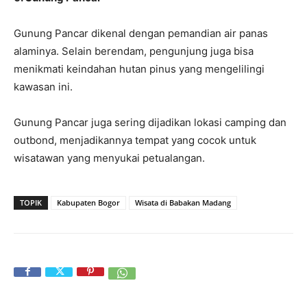
Gunung Pancar dikenal dengan pemandian air panas
alaminya. Selain berendam, pengunjung juga bisa
menikmati keindahan hutan pinus yang mengelilingi
kawasan ini.
Gunung Pancar juga sering dijadikan lokasi camping dan
outbond, menjadikannya tempat yang cocok untuk
wisatawan yang menyukai petualangan.
TOPIK
Kabupaten Bogor
Wisata di Babakan Madang