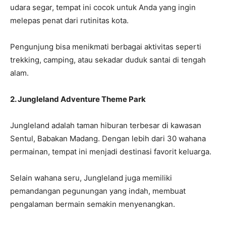
udara segar, tempat ini cocok untuk Anda yang ingin
melepas penat dari rutinitas kota.
Pengunjung bisa menikmati berbagai aktivitas seperti
trekking, camping, atau sekadar duduk santai di tengah
alam.
2. Jungleland Adventure Theme Park
Jungleland adalah taman hiburan terbesar di kawasan
Sentul, Babakan Madang. Dengan lebih dari 30 wahana
permainan, tempat ini menjadi destinasi favorit keluarga.
Selain wahana seru, Jungleland juga memiliki
pemandangan pegunungan yang indah, membuat
pengalaman bermain semakin menyenangkan.