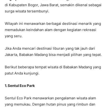
di Kabupaten Bogor, Jawa Barat, semakin dikenal sebagai
surga wisata tersembunyi.
Wilayah ini menawarkan berbagai destinasi menarik yang
memadukan keindahan alam dengan kegiatan rekreasi
yang seru.
Jika Anda mencari destinasi liburan yang tak jauh dari
Jakarta, Babakan Madang bisa menjadi pilihan yang tepat.
Berikut beberapa tempat wisata di Babakan Madang yang
patut Anda kunjungi.
1. Sentul Eco Park
Sentul Eco Park menawarkan pengalaman wisata alam
yang memukau. Dengan hutan pinus yang rimbun dan