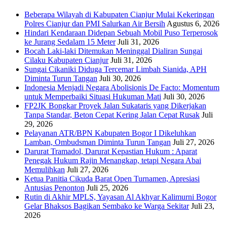
Beberapa Wilayah di Kabupaten Cianjur Mulai Kekeringan
Polres Cianjur dan PMI Salurkan Air Bersih
Agustus 6, 2026
Hindari Kendaraan Didepan Sebuah Mobil Puso Terperosok
ke Jurang Sedalam 15 Meter
Juli 31, 2026
Bocah Laki-laki Ditemukan Meninggal Dialiran Sungai
Cilaku Kabupaten Cianjur
Juli 31, 2026
Sungai Cikaniki Diduga Tercemar Limbah Sianida, APH
Diminta Turun Tangan
Juli 30, 2026
‎Indonesia Menjadi Negara Abolisionis De Facto: Momentum
untuk Memperbaiki Situasi Hukuman Mati
Juli 30, 2026
FP2JK Bongkar Proyek Jalan Sukataris yang Dikerjakan
Tanpa Standar, Beton Cepat Kering Jalan Cepat Rusak
Juli
29, 2026
Pelayanan ATR/BPN Kabupaten Bogor I Dikeluhkan
Lamban, Ombudsman Diminta Turun Tangan
Juli 27, 2026
Darurat Tramadol, Darurat Kepastian Hukum : Aparat
Penegak Hukum Rajin Menangkap, tetapi Negara Abai
Memulihkan
Juli 27, 2026
Ketua Panitia Cikuda Barat Open Turnamen, Apresiasi
Antusias Penonton
Juli 25, 2026
Rutin di Akhir MPLS, Yayasan Al Akhyar Kalimurni Bogor
Gelar Bhaksos Bagikan Sembako ke Warga Sekitar
Juli 23,
2026