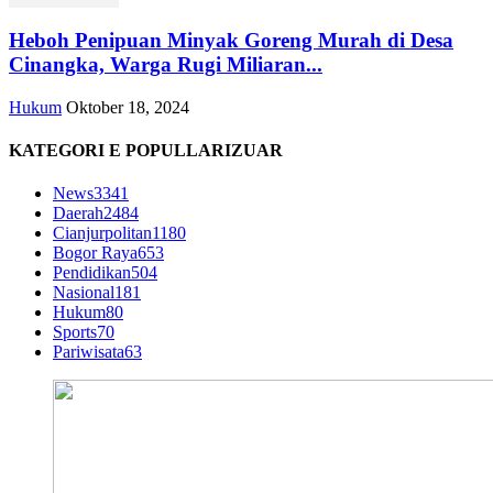
Heboh Penipuan Minyak Goreng Murah di Desa
Cinangka, Warga Rugi Miliaran...
Hukum
Oktober 18, 2024
KATEGORI E POPULLARIZUAR
News
3341
Daerah
2484
Cianjurpolitan
1180
Bogor Raya
653
Pendidikan
504
Nasional
181
Hukum
80
Sports
70
Pariwisata
63