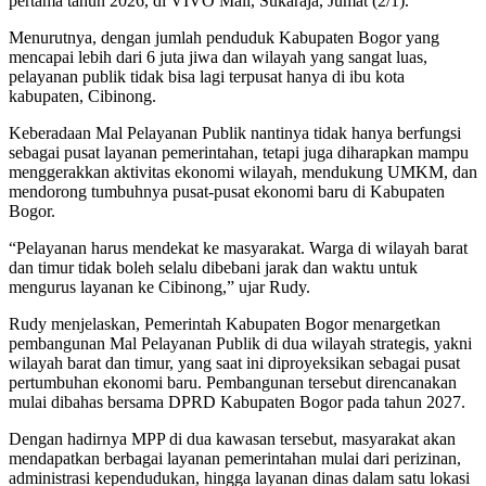
pertama tahun 2026, di VIVO Mall, Sukaraja, Jumat (2/1).
Menurutnya, dengan jumlah penduduk Kabupaten Bogor yang
mencapai lebih dari 6 juta jiwa dan wilayah yang sangat luas,
pelayanan publik tidak bisa lagi terpusat hanya di ibu kota
kabupaten, Cibinong.
Keberadaan Mal Pelayanan Publik nantinya tidak hanya berfungsi
sebagai pusat layanan pemerintahan, tetapi juga diharapkan mampu
menggerakkan aktivitas ekonomi wilayah, mendukung UMKM, dan
mendorong tumbuhnya pusat-pusat ekonomi baru di Kabupaten
Bogor.
“Pelayanan harus mendekat ke masyarakat. Warga di wilayah barat
dan timur tidak boleh selalu dibebani jarak dan waktu untuk
mengurus layanan ke Cibinong,” ujar Rudy.
Rudy menjelaskan, Pemerintah Kabupaten Bogor menargetkan
pembangunan Mal Pelayanan Publik di dua wilayah strategis, yakni
wilayah barat dan timur, yang saat ini diproyeksikan sebagai pusat
pertumbuhan ekonomi baru. Pembangunan tersebut direncanakan
mulai dibahas bersama DPRD Kabupaten Bogor pada tahun 2027.
Dengan hadirnya MPP di dua kawasan tersebut, masyarakat akan
mendapatkan berbagai layanan pemerintahan mulai dari perizinan,
administrasi kependudukan, hingga layanan dinas dalam satu lokasi