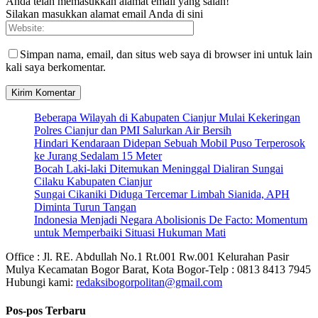
Anda telah memasukkan alamat email yang salah!
Silakan masukkan alamat email Anda di sini
Simpan nama, email, dan situs web saya di browser ini untuk lain
kali saya berkomentar.
Beberapa Wilayah di Kabupaten Cianjur Mulai Kekeringan
Polres Cianjur dan PMI Salurkan Air Bersih
Hindari Kendaraan Didepan Sebuah Mobil Puso Terperosok
ke Jurang Sedalam 15 Meter
Bocah Laki-laki Ditemukan Meninggal Dialiran Sungai
Cilaku Kabupaten Cianjur
Sungai Cikaniki Diduga Tercemar Limbah Sianida, APH
Diminta Turun Tangan
‎Indonesia Menjadi Negara Abolisionis De Facto: Momentum
untuk Memperbaiki Situasi Hukuman Mati
Office : Jl. RE. Abdullah No.1 Rt.001 Rw.001 Kelurahan Pasir
Mulya Kecamatan Bogor Barat, Kota Bogor-Telp : 0813 8413 7945
Hubungi kami:
redaksibogorpolitan@gmail.com
Pos-pos Terbaru