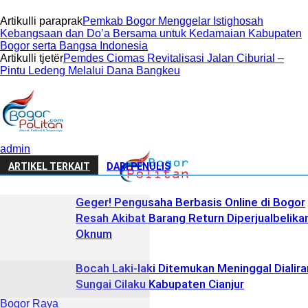
Artikulli paraprak
Pemkab Bogor Menggelar Istighosah
Kebangsaan dan Do’a Bersama untuk Kedamaian Kabupaten
Bogor serta Bangsa Indonesia
Artikulli tjetër
Pemdes Ciomas Revitalisasi Jalan Ciburial –
Pintu Ledeng Melalui Dana Bangkeu
admin
ARTIKEL TERKAIT
DARI PENULIS
Geger! Pengusaha Berbasis Online di Bogor
Resah Akibat Barang Return Diperjualbelika
Oknum
Bocah Laki-laki Ditemukan Meninggal Dialira
Sungai Cilaku Kabupaten Cianjur
Bogor Raya