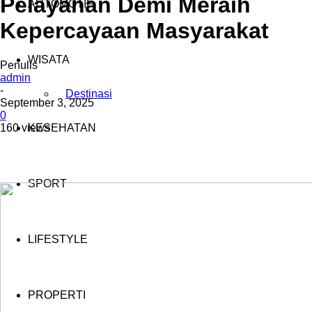
Pelayanan Demi Meraih
AUTOMOTIF
Kepercayaan Masyarakat
WISATA
Penulis
admin
-
Destinasi
September 3, 2025
0
160 views
KESEHATAN
SPORT
LIFESTYLE
PROPERTI