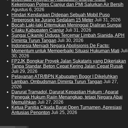
Kekeringan Polres Cianjur dan PMI Salurkan Air Bersih
Agustus 6, 2026
Hindari Kendaraan Didepan Sebuah Mobil Puso
Terperosok ke Jurang Sedalam 15 Meter
Juli 31, 2026
Bocah Laki-laki Ditemukan Meninggal Dialiran Sungai
Cilaku Kabupaten Cianjur
Juli 31, 2026
Sungai Cikaniki Diduga Tercemar Limbah Sianida, APH
Diminta Turun Tangan
Juli 30, 2026
‎Indonesia Menjadi Negara Abolisionis De Facto:
Momentum untuk Memperbaiki Situasi Hukuman Mati
Juli
30, 2026
FP2JK Bongkar Proyek Jalan Sukataris yang Dikerjakan
Tanpa Standar, Beton Cepat Kering Jalan Cepat Rusak
Juli 29, 2026
Pelayanan ATR/BPN Kabupaten Bogor I Dikeluhkan
Lamban, Ombudsman Diminta Turun Tangan
Juli 27,
2026
Darurat Tramadol, Darurat Kepastian Hukum : Aparat
Penegak Hukum Rajin Menangkap, tetapi Negara Abai
Memulihkan
Juli 27, 2026
Ketua Panitia Cikuda Barat Open Turnamen, Apresiasi
Antusias Penonton
Juli 25, 2026