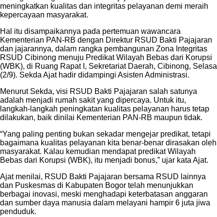
meningkatkan kualitas dan integritas pelayanan demi meraih
kepercayaan masyarakat.
Hal itu disampaikannya pada pertemuan wawancara
Kementerian PAN-RB dengan Direktur RSUD Bakti Pajajaran
dan jajarannya, dalam rangka pembangunan Zona Integritas
RSUD Cibinong menuju Predikat Wilayah Bebas dari Korupsi
(WBK), di Ruang Rapat I, Sekretariat Daerah, Cibinong, Selasa
(2/9). Sekda Ajat hadir didampingi Asisten Administrasi.
Menurut Sekda, visi RSUD Bakti Pajajaran salah satunya
adalah menjadi rumah sakit yang dipercaya. Untuk itu,
langkah-langkah peningkatan kualitas pelayanan harus tetap
dilakukan, baik dinilai Kementerian PAN-RB maupun tidak.
“Yang paling penting bukan sekadar mengejar predikat, tetapi
bagaimana kualitas pelayanan kita benar-benar dirasakan oleh
masyarakat. Kalau kemudian mendapat predikat Wilayah
Bebas dari Korupsi (WBK), itu menjadi bonus,” ujar kata Ajat.
Ajat menilai, RSUD Bakti Pajajaran bersama RSUD lainnya
dan Puskesmas di Kabupaten Bogor telah menunjukkan
berbagai inovasi, meski menghadapi keterbatasan anggaran
dan sumber daya manusia dalam melayani hampir 6 juta jiwa
penduduk.