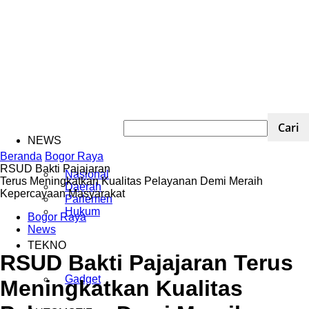
NEWS
Beranda
Bogor Raya
RSUD Bakti Pajajaran
Nasional
Terus Meningkatkan Kualitas Pelayanan Demi Meraih
Daerah
Kepercayaan Masyarakat
Parlemen
Hukum
Bogor Raya
News
TEKNO
RSUD Bakti Pajajaran Terus
Gadget
Meningkatkan Kualitas