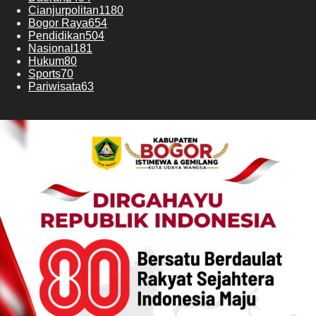
Cianjurpolitan
1180
Bogor Raya
654
Pendidikan
504
Nasional
181
Hukum
80
Sports
70
Pariwisata
63