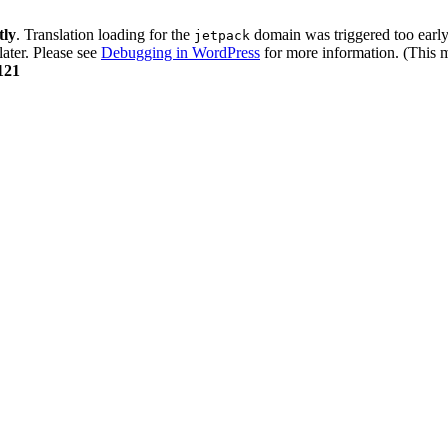
tly
. Translation loading for the
domain was triggered too early.
jetpack
later. Please see
Debugging in WordPress
for more information. (This m
121