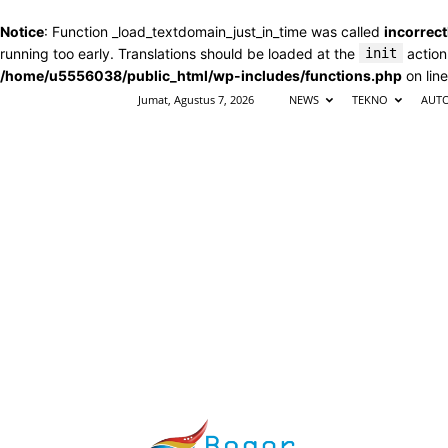
Notice
: Function _load_textdomain_just_in_time was called
incorrect
running too early. Translations should be loaded at the
init
action
/home/u5556038/public_html/wp-includes/functions.php
on lin
Jumat, Agustus 7, 2026
NEWS
TEKNO
AUT