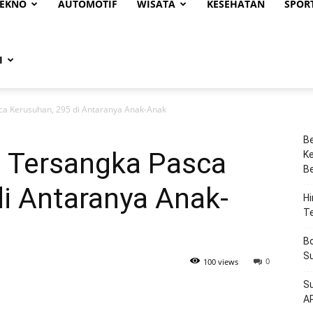
EKNO
AUTOMOTIF
WISATA
KESEHATAN
SPOR
I
ca Kerusuhan, 295 di Antaranya Anak-Anak
Be
9 Tersangka Pasca
Ke
Be
i Antaranya Anak-
Hi
T
Bo
Su
0
100 views
Su
A