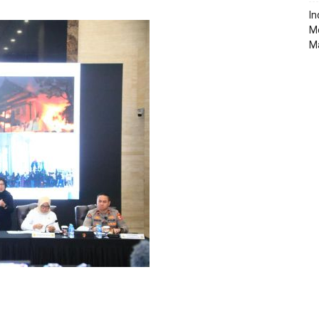
‎I
M
M