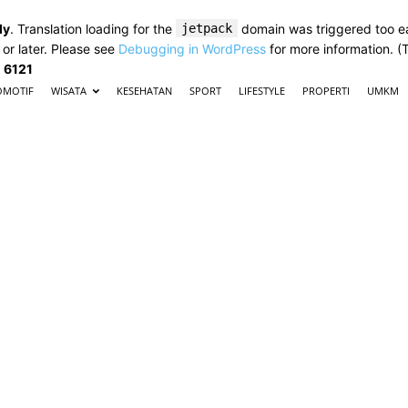
ly
. Translation loading for the
jetpack
domain was triggered too ear
 or later. Please see
Debugging in WordPress
for more information. (
e
6121
OMOTIF
WISATA
KESEHATAN
SPORT
LIFESTYLE
PROPERTI
UMKM