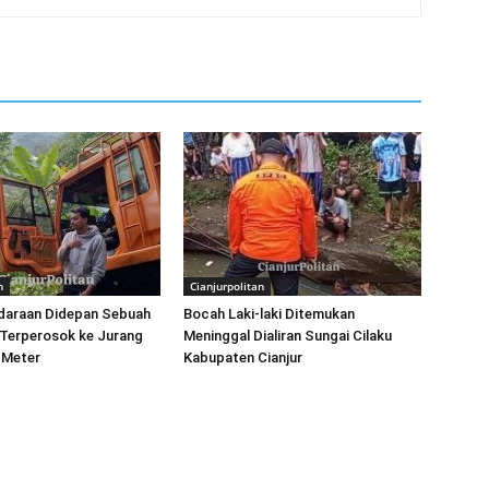
n
Cianjurpolitan
ndaraan Didepan Sebuah
Bocah Laki-laki Ditemukan
 Terperosok ke Jurang
Meninggal Dialiran Sungai Cilaku
 Meter
Kabupaten Cianjur