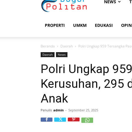
Bogorpolitan
NEWS
T
PROPERTI
UMKM
EDUKASI
OPIN
Beranda
Daerah
Polri Ungkap 959 Tersangka Pas
Daerah
News
Polri Ungkap 95
Kerusuhan, 295 d
Anak
Penulis
admin
-
September 25, 2025