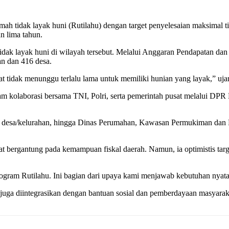
tidak layak huni (Rutilahu) dengan target penyelesaian maksimal tig
n lima tahun.
 tidak layak huni di wilayah tersebut. Melalui Anggaran Pendapatan 
an dan 416 desa.
t tidak menunggu terlalu lama untuk memiliki hunian yang layak,” uja
olaborasi bersama TNI, Polri, serta pemerintah pusat melalui DPR R
/RW, desa/kelurahan, hingga Dinas Perumahan, Kawasan Permukiman d
bergantung pada kemampuan fiskal daerah. Namun, ia optimistis target
rogram Rutilahu. Ini bagian dari upaya kami menjawab kebutuhan nyata
i juga diintegrasikan dengan bantuan sosial dan pemberdayaan masyara