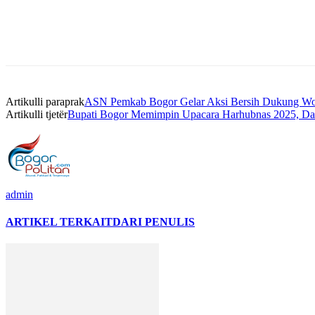
Artikulli paraprak
ASN Pemkab Bogor Gelar Aksi Bersih Dukung Wo
Artikulli tjetër
Bupati Bogor Memimpin Upacara Harhubnas 2025, Da
admin
ARTIKEL TERKAIT
DARI PENULIS