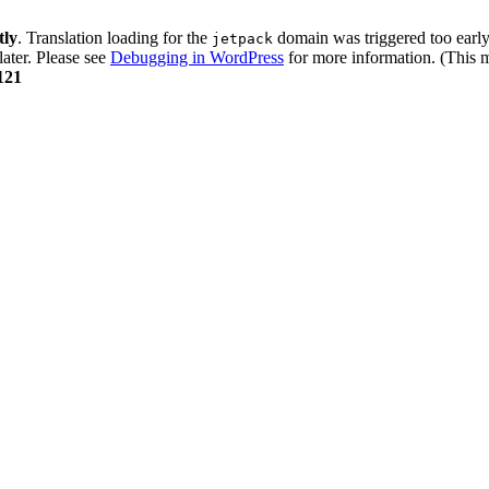
tly
. Translation loading for the
domain was triggered too early.
jetpack
later. Please see
Debugging in WordPress
for more information. (This m
121