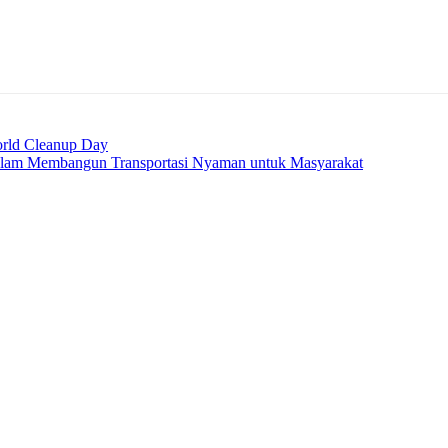
rld Cleanup Day
lam Membangun Transportasi Nyaman untuk Masyarakat