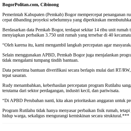
BogorPolitan.com, Cibinong
Pemerintah Kabupaten (Pemkab) Bogor mempercepat penanganan rumah 
cepat dibanding proyeksi sebelumnya yang diperkirakan membutuhka
Berdasarkan data Pemkab Bogor, terdapat sekitar 14 ribu unit rumah
menyiapkan perbaikan 3.750 unit rumah yang tersebar di 40 kecamat
“Oleh karena itu, kami mengambil langkah percepatan agar masyaraka
Selain menggunakan APBD, Pemkab Bogor juga menjalankan program k
tidak mengalami tumpang tindih bantuan.
Data penerima bantuan diverifikasi secara berlapis mulai dari RT
tepat sasaran.
Rudy menambahkan, keberhasilan percepatan program Rutilahu sangat 
terutama dari sektor perdagangan, industri kecil, dan pariwisata.
“Di APBD Perubahan nanti, kita akan prioritaskan anggaran untuk p
Program Rutilahu tidak hanya menyasar perbaikan fisik rumah, tetap
hidup warga, sekaligus mengurangi kemiskinan secara struktural.***