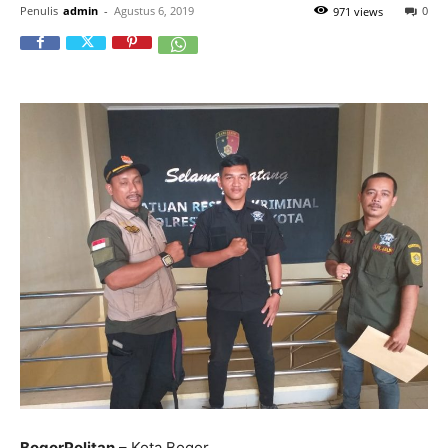
Penulis
admin
-
Agustus 6, 2019
0
971 views
BogorPolitan
– Kota Bogor,