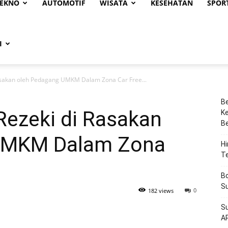
EKNO
AUTOMOTIF
WISATA
KESEHATAN
SPOR
I
sakan oleh Pedagang UMKM Dalam Zona Car Free...
Be
ezeki di Rasakan
Ke
Be
UMKM Dalam Zona
Hi
T
Bo
Su
0
182 views
Su
A