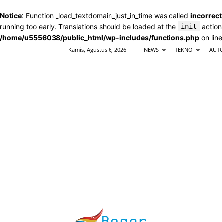
Notice
: Function _load_textdomain_just_in_time was called
incorrect
running too early. Translations should be loaded at the
init
action
/home/u5556038/public_html/wp-includes/functions.php
on lin
Kamis, Agustus 6, 2026
NEWS
TEKNO
AUT