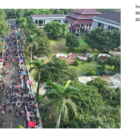
‎I
M
M