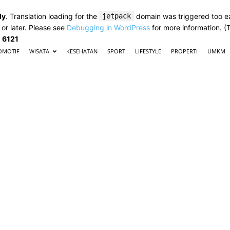
ly
. Translation loading for the
jetpack
domain was triggered too ear
 or later. Please see
Debugging in WordPress
for more information. (
e
6121
OMOTIF
WISATA
KESEHATAN
SPORT
LIFESTYLE
PROPERTI
UMKM