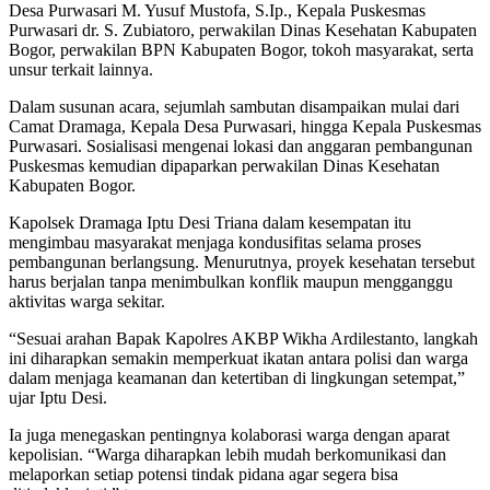
Desa Purwasari M. Yusuf Mustofa, S.Ip., Kepala Puskesmas
Purwasari dr. S. Zubiatoro, perwakilan Dinas Kesehatan Kabupaten
Bogor, perwakilan BPN Kabupaten Bogor, tokoh masyarakat, serta
unsur terkait lainnya.
Dalam susunan acara, sejumlah sambutan disampaikan mulai dari
Camat Dramaga, Kepala Desa Purwasari, hingga Kepala Puskesmas
Purwasari. Sosialisasi mengenai lokasi dan anggaran pembangunan
Puskesmas kemudian dipaparkan perwakilan Dinas Kesehatan
Kabupaten Bogor.
Kapolsek Dramaga Iptu Desi Triana dalam kesempatan itu
mengimbau masyarakat menjaga kondusifitas selama proses
pembangunan berlangsung. Menurutnya, proyek kesehatan tersebut
harus berjalan tanpa menimbulkan konflik maupun mengganggu
aktivitas warga sekitar.
“Sesuai arahan Bapak Kapolres AKBP Wikha Ardilestanto, langkah
ini diharapkan semakin memperkuat ikatan antara polisi dan warga
dalam menjaga keamanan dan ketertiban di lingkungan setempat,”
ujar Iptu Desi.
Ia juga menegaskan pentingnya kolaborasi warga dengan aparat
kepolisian. “Warga diharapkan lebih mudah berkomunikasi dan
melaporkan setiap potensi tindak pidana agar segera bisa