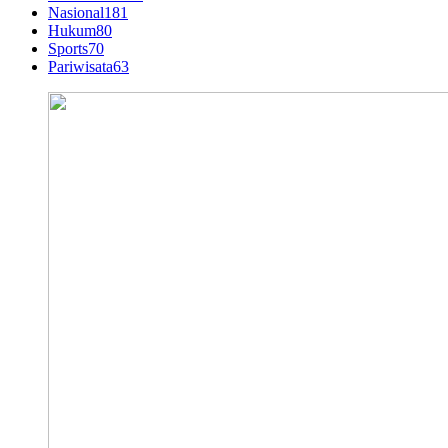
Nasional
181
Hukum
80
Sports
70
Pariwisata
63