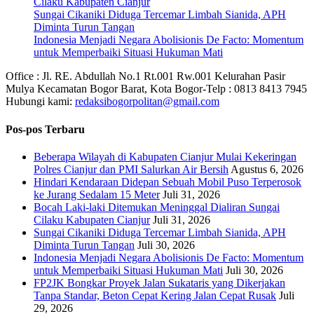
Cilaku Kabupaten Cianjur
Sungai Cikaniki Diduga Tercemar Limbah Sianida, APH
Diminta Turun Tangan
‎Indonesia Menjadi Negara Abolisionis De Facto: Momentum
untuk Memperbaiki Situasi Hukuman Mati
Office : Jl. RE. Abdullah No.1 Rt.001 Rw.001 Kelurahan Pasir
Mulya Kecamatan Bogor Barat, Kota Bogor-Telp : 0813 8413 7945
Hubungi kami:
redaksibogorpolitan@gmail.com
Pos-pos Terbaru
Beberapa Wilayah di Kabupaten Cianjur Mulai Kekeringan
Polres Cianjur dan PMI Salurkan Air Bersih
Agustus 6, 2026
Hindari Kendaraan Didepan Sebuah Mobil Puso Terperosok
ke Jurang Sedalam 15 Meter
Juli 31, 2026
Bocah Laki-laki Ditemukan Meninggal Dialiran Sungai
Cilaku Kabupaten Cianjur
Juli 31, 2026
Sungai Cikaniki Diduga Tercemar Limbah Sianida, APH
Diminta Turun Tangan
Juli 30, 2026
‎Indonesia Menjadi Negara Abolisionis De Facto: Momentum
untuk Memperbaiki Situasi Hukuman Mati
Juli 30, 2026
FP2JK Bongkar Proyek Jalan Sukataris yang Dikerjakan
Tanpa Standar, Beton Cepat Kering Jalan Cepat Rusak
Juli
29, 2026