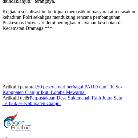
ditindaklanjuti,” terangnya.
Kegiatan sosialisasi ini bertujuan memastikan masyarakat merasakan
kehadiran Polri sekaligus mendukung rencana pembangunan
Puskesmas Purwasari demi peningkatan layanan kesehatan di
Kecamatan Dramaga.***
Artikulli paraprak
50 peserta dari berbagai PAUD dan TK Se-
Kabupaten Cianjur Ikuti Lomba Mewarnai
Artikulli tjetër
Perpustakaan Desa Sukamanah Raih Juara Satu
Terbaik se-Kabupaten Cianjur