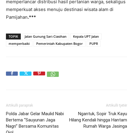
memperlancar distribusi hasil pertanian warga, sekaligus
memperkuat akses menuju destinasi wisata alam di
Pamijahan
.***
TOPIK
Jalan Gunung Sari-Ciasihan
Kepala UPT Jalan
memperbaiki
Pemerintah Kabupaten Bogor
PUPR
Artikulli paraprak
Artikulli tjetër
Polda Jabar Gelar Maulid Nabi
Ngantuk, Sopir Truk Kayu
Bertema “Sauyunan Jaga
Hilang Kendali hingga Hantam
Nagri” Bersama Komunitas
Rumah Warga Jasinga
Ojol