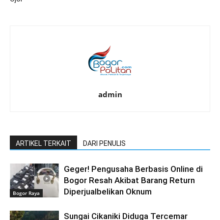
admin
ARTIKEL TERKAIT
DARI PENULIS
Geger! Pengusaha Berbasis Online di
Bogor Resah Akibat Barang Return
Diperjualbelikan Oknum
Bogor Raya
Sungai Cikaniki Diduga Tercemar