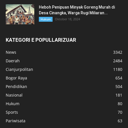
Heboh Penipuan Minyak Goreng Murah di
Desa Cinangka, Warga Rugi Miliaran...
Oktober 18, 2024
Hukum
KATEGORI E POPULLARIZUAR
News
3342
Daerah
2484
Cianjurpolitan
1180
Bogor Raya
654
Pendidikan
504
Nasional
181
Hukum
80
Sports
70
Pariwisata
63