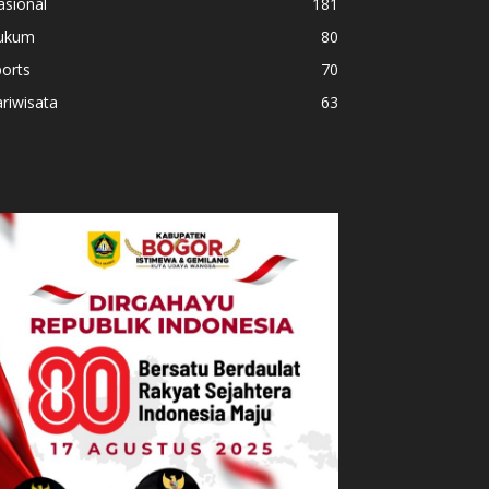
asional
181
ukum
80
orts
70
riwisata
63