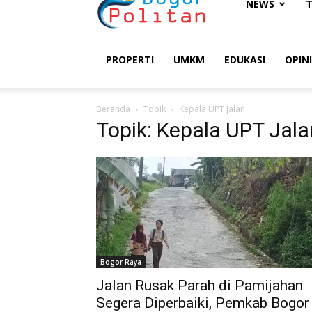
Bogorpolitan
NEWS
PROPERTI
UMKM
EDUKASI
OPINI
Beranda
Topik
Kepala UPT Jalan
Topik: Kepala UPT Jala
Bogor Raya
Jalan Rusak Parah di Pamijahan
Segera Diperbaiki, Pemkab Bogor