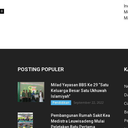
‎I
0
M
Ma
POSTING POPULER
K
Milad Yayasan BBS Ke 29 “Satu
N
Keluarga Besar Satu Ukhuwah
D
Islamiyah”
September 22, 2022
Pendidikan
Ci
B
Pembangunan Rumah Sakit Kea
,
Pe
Medistra Leuwisadeng Mulai
Peletakan Batu Pertama