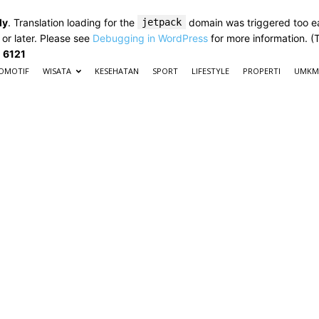
ly
. Translation loading for the
jetpack
domain was triggered too ear
 or later. Please see
Debugging in WordPress
for more information. (
e
6121
OMOTIF
WISATA
KESEHATAN
SPORT
LIFESTYLE
PROPERTI
UMKM