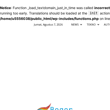
Notice
: Function _load_textdomain_just_in_time was called
incorrect
running too early. Translations should be loaded at the
init
action
/home/u5556038/public_html/wp-includes/functions.php
on lin
Jumat, Agustus 7, 2026
NEWS
TEKNO
AUT