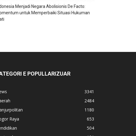
ndonesia Menjadi Negara Abolisionis De Facto:
omentum untuk Memperbaiki Situasi Hukuman
ti
ATEGORI E POPULLARIZUAR
ews
3341
aerah
2484
anjurpolitan
1180
ogor Raya
653
ndidikan
504