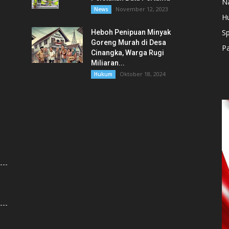
N
November 12, 2023
News
H
Sp
Heboh Penipuan Minyak
Goreng Murah di Desa
Pa
Cinangka, Warga Rugi
Miliaran...
Oktober 18, 2024
Hukum