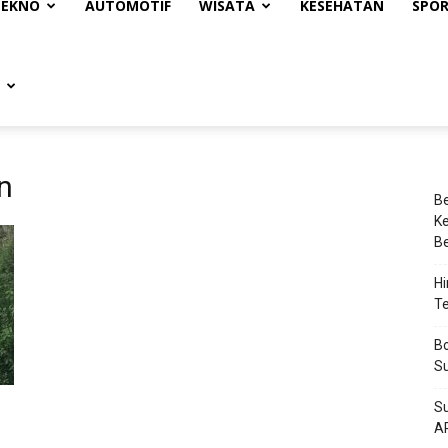
TEKNO
AUTOMOTIF
WISATA
KESEHATAN
SPO
n
Be
Ke
Be
Hi
Te
Bo
Su
Su
A