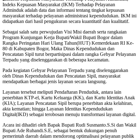
Indeks Kepuasan Masyarakat (IKM) Terhadap Pelayanan
Adminduk adalah data dan informasi tentang tingkat kepuasan
masyarakat terhadap pelayanan administrasi kependudukan. IKM ini
didapatkan dari hasil pengukuran secara kuantitatif dan kualitatif.
Sebagai salah satu perwujudan Visi Misi daerah serta rangkaian
Program Kunjungan Kerja Bupati/Wakil Bupati Bogor dalam
Rangka Peringatan Hari Ulang Tahun(HUT) Kemerdekaan RI Ke-
80 di Kabupaten Bogor, Maka Dinas Kependudukan dan
Pencatatan Sipil turut berpartisipasi dalam rangka Gebyar Pelayanan
Terpadu yang diselenggarakan di beberapa kecamatan.
Pada kegiatan Gebyar Pelayanan Terpadu yang diselenggarakan
oleh Dinas Kependudukan dan Pencatatan Sipil, masyarakat
mendapatkan berbagai jenis layanan secara langsung.
Layanan tersebut meliputi Pendaftaran Penduduk, antara lain
penerbitan KTP-el, Kartu Keluarga (KK), dan Kartu Identitas Anak
(KIA); Layanan Pencatatan Sipil berupa penerbitan akta kelahiran,
akta kematian; hingga Layanan Identitas Kependudukan
Digital(IKD) sebagai terobosan menuju transformasi layanan digital.
Acara ini dihadiri oleh Bapak Bupati Rudi Susmanto.S.Si dan Wakil
Bupati Ade Ruhandi.S.E, sebagai bentuk dukungan penuh
pemerintah daerah dalam mendorong optimalisasi pelayanan publik