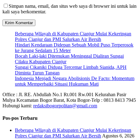
Simpan nama, email, dan situs web saya di browser ini untuk lain
kali saya berkomentar.
Beberapa Wilayah di Kabupaten Cianjur Mulai Kekeringan
Polres Cianjur dan PMI Salurkan Air Bersih
Hindari Kendaraan Didepan Sebuah Mobil Puso Terperosok
ke Jurang Sedalam 15 Meter
Bocah Laki-laki Ditemukan Meninggal Dialiran Sungai
Cilaku Kabupaten Cianjur
Sungai Cikaniki Diduga Tercemar Limbah Sianida, APH
Diminta Turun Tangan
‎Indonesia Menjadi Negara Abolisionis De Facto: Momentum
untuk Memperbaiki Situasi Hukuman Mati
Office : Jl. RE. Abdullah No.1 Rt.001 Rw.001 Kelurahan Pasir
Mulya Kecamatan Bogor Barat, Kota Bogor-Telp : 0813 8413 7945
Hubungi kami:
redaksibogorpolitan@gmail.com
Pos-pos Terbaru
Beberapa Wilayah di Kabupaten Cianjur Mulai Kekeringan
Polres Cianjur dan PMI Salurkan Air Bersih
Agustus 6, 2026