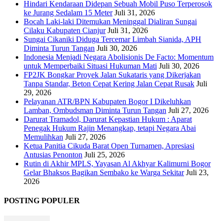
Hindari Kendaraan Didepan Sebuah Mobil Puso Terperosok
ke Jurang Sedalam 15 Meter
Juli 31, 2026
Bocah Laki-laki Ditemukan Meninggal Dialiran Sungai
Cilaku Kabupaten Cianjur
Juli 31, 2026
Sungai Cikaniki Diduga Tercemar Limbah Sianida, APH
Diminta Turun Tangan
Juli 30, 2026
‎Indonesia Menjadi Negara Abolisionis De Facto: Momentum
untuk Memperbaiki Situasi Hukuman Mati
Juli 30, 2026
FP2JK Bongkar Proyek Jalan Sukataris yang Dikerjakan
Tanpa Standar, Beton Cepat Kering Jalan Cepat Rusak
Juli
29, 2026
Pelayanan ATR/BPN Kabupaten Bogor I Dikeluhkan
Lamban, Ombudsman Diminta Turun Tangan
Juli 27, 2026
Darurat Tramadol, Darurat Kepastian Hukum : Aparat
Penegak Hukum Rajin Menangkap, tetapi Negara Abai
Memulihkan
Juli 27, 2026
Ketua Panitia Cikuda Barat Open Turnamen, Apresiasi
Antusias Penonton
Juli 25, 2026
Rutin di Akhir MPLS, Yayasan Al Akhyar Kalimurni Bogor
Gelar Bhaksos Bagikan Sembako ke Warga Sekitar
Juli 23,
2026
POSTING POPULER