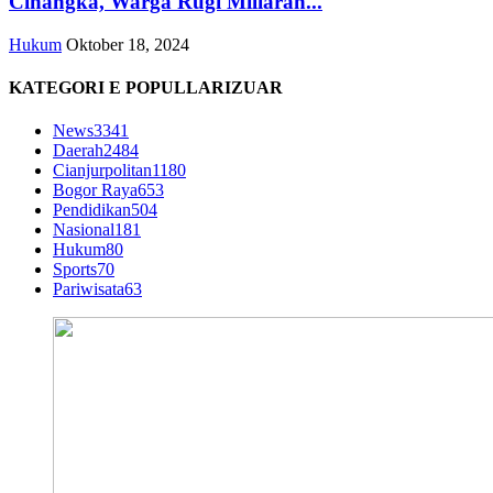
Cinangka, Warga Rugi Miliaran...
Hukum
Oktober 18, 2024
KATEGORI E POPULLARIZUAR
News
3341
Daerah
2484
Cianjurpolitan
1180
Bogor Raya
653
Pendidikan
504
Nasional
181
Hukum
80
Sports
70
Pariwisata
63