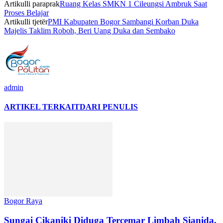
Artikulli paraprak
Ruang Kelas SMKN 1 Cileungsi Ambruk Saat
Proses Belajar
Artikulli tjetër
PMI Kabupaten Bogor Sambangi Korban Duka
Majelis Taklim Roboh, Beri Uang Duka dan Sembako
admin
ARTIKEL TERKAIT
DARI PENULIS
Bogor Raya
Sungai Cikaniki Diduga Tercemar Limbah Sianida,