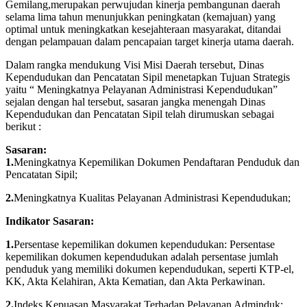
Gemilang,merupakan perwujudan kinerja pembangunan daerah
selama lima tahun menunjukkan peningkatan (kemajuan) yang
optimal untuk meningkatkan kesejahteraan masyarakat, ditandai
dengan pelampauan dalam pencapaian target kinerja utama daerah.
Dalam rangka mendukung Visi Misi Daerah tersebut, Dinas
Kependudukan dan Pencatatan Sipil menetapkan Tujuan Strategis
yaitu “ Meningkatnya Pelayanan Administrasi Kependudukan”
sejalan dengan hal tersebut, sasaran jangka menengah Dinas
Kependudukan dan Pencatatan Sipil telah dirumuskan sebagai
berikut :
Sasaran:
1.
Meningkatnya Kepemilikan Dokumen Pendaftaran Penduduk dan
Pencatatan Sipil;
2.
Meningkatnya Kualitas Pelayanan Administrasi Kependudukan;
Indikator Sasaran:
1.
Persentase kepemilikan dokumen kependudukan: Persentase
kepemilikan dokumen kependudukan adalah persentase jumlah
penduduk yang memiliki dokumen kependudukan, seperti KTP-el,
KK, Akta Kelahiran, Akta Kematian, dan Akta Perkawinan.
2.
Indeks Kepuasan Masyarakat Terhadap Pelayanan Adminduk;