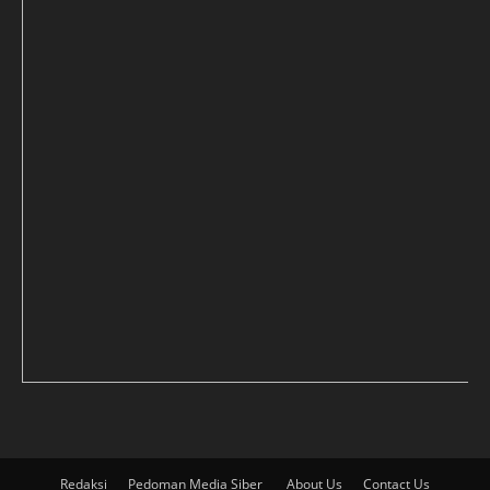
Redaksi
Pedoman Media Siber
About Us
Contact Us