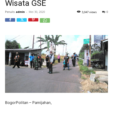
Wisata GSE
Penulis
admin
-
Mei 30, 2020
0
3,047 views
BogorPolitan – Pamijahan,