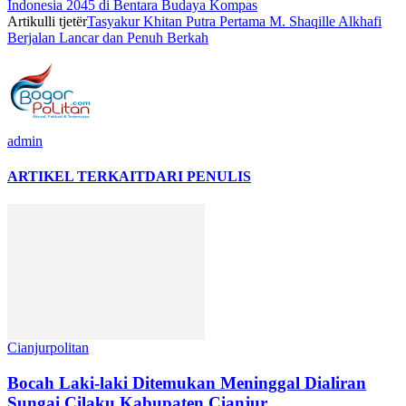
Indonesia 2045 di Bentara Budaya Kompas
Artikulli tjetër
Tasyakur Khitan Putra Pertama M. Shaqille Alkhafi
Berjalan Lancar dan Penuh Berkah
admin
ARTIKEL TERKAIT
DARI PENULIS
Cianjurpolitan
Bocah Laki-laki Ditemukan Meninggal Dialiran
Sungai Cilaku Kabupaten Cianjur