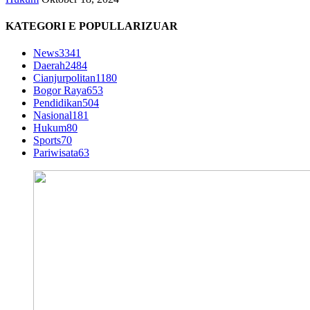
KATEGORI E POPULLARIZUAR
News
3341
Daerah
2484
Cianjurpolitan
1180
Bogor Raya
653
Pendidikan
504
Nasional
181
Hukum
80
Sports
70
Pariwisata
63