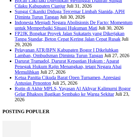
Bocah Laki-laki Ditemukan Meninggal Dialiran Sungai
Cilaku Kabupaten Cianjur
Juli 31, 2026
Sungai Cikaniki Diduga Tercemar Limbah Sianida, APH
Diminta Turun Tangan
Juli 30, 2026
‎Indonesia Menjadi Negara Abolisionis De Facto: Momentum
untuk Memperbaiki Situasi Hukuman Mati
Juli 30, 2026
FP2JK Bongkar Proyek Jalan Sukataris yang Dikerjakan
Tanpa Standar, Beton Cepat Kering Jalan Cepat Rusak
Juli
29, 2026
Pelayanan ATR/BPN Kabupaten Bogor I Dikeluhkan
Lamban, Ombudsman Diminta Turun Tangan
Juli 27, 2026
Darurat Tramadol, Darurat Kepastian Hukum : Aparat
Penegak Hukum Rajin Menangkap, tetapi Negara Abai
Memulihkan
Juli 27, 2026
Ketua Panitia Cikuda Barat Open Turnamen, Apresiasi
Antusias Penonton
Juli 25, 2026
Rutin di Akhir MPLS, Yayasan Al Akhyar Kalimurni Bogor
Gelar Bhaksos Bagikan Sembako ke Warga Sekitar
Juli 23,
2026
POSTING POPULER