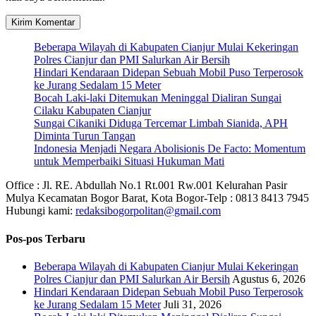
Beberapa Wilayah di Kabupaten Cianjur Mulai Kekeringan
Polres Cianjur dan PMI Salurkan Air Bersih
Hindari Kendaraan Didepan Sebuah Mobil Puso Terperosok
ke Jurang Sedalam 15 Meter
Bocah Laki-laki Ditemukan Meninggal Dialiran Sungai
Cilaku Kabupaten Cianjur
Sungai Cikaniki Diduga Tercemar Limbah Sianida, APH
Diminta Turun Tangan
‎Indonesia Menjadi Negara Abolisionis De Facto: Momentum
untuk Memperbaiki Situasi Hukuman Mati
Office : Jl. RE. Abdullah No.1 Rt.001 Rw.001 Kelurahan Pasir
Mulya Kecamatan Bogor Barat, Kota Bogor-Telp : 0813 8413 7945
Hubungi kami:
redaksibogorpolitan@gmail.com
Pos-pos Terbaru
Beberapa Wilayah di Kabupaten Cianjur Mulai Kekeringan
Polres Cianjur dan PMI Salurkan Air Bersih
Agustus 6, 2026
Hindari Kendaraan Didepan Sebuah Mobil Puso Terperosok
ke Jurang Sedalam 15 Meter
Juli 31, 2026