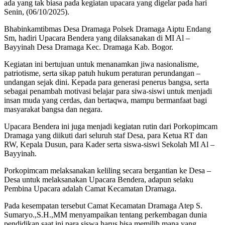
ada yang tak biasa pada kegiatan upacara yang digelar pada hari
Senin, (06/10/2025).
Bhabinkamtibmas Desa Dramaga Polsek Dramaga Aiptu Endang
Sm, hadiri Upacara Bendera yang dilaksanakan di MI Al –
Bayyinah Desa Dramaga Kec. Dramaga Kab. Bogor.
Kegiatan ini bertujuan untuk menanamkan jiwa nasionalisme,
patriotisme, serta sikap patuh hukum peraturan perundangan –
undangan sejak dini. Kepada para generasi penerus bangsa, serta
sebagai penambah motivasi belajar para siwa-siswi untuk menjadi
insan muda yang cerdas, dan bertaqwa, mampu bermanfaat bagi
masyarakat bangsa dan negara.
Upacara Bendera ini juga menjadi kegiatan rutin dari Porkopimcam
Dramaga yang diikuti dari seluruh staf Desa, para Ketua RT dan
RW, Kepala Dusun, para Kader serta siswa-siswi Sekolah MI Al –
Bayyinah.
Porkopimcam melaksanakan keliling secara bergantian ke Desa –
Desa untuk melaksanakan Upacara Bendera, adapun selaku
Pembina Upacara adalah Camat Kecamatan Dramaga.
Pada kesempatan tersebut Camat Kecamatan Dramaga Atep S.
Sumaryo.,S.H.,MM menyampaikan tentang perkembagan dunia
pendidikan saat ini para siswa harus bisa memilih mana yang