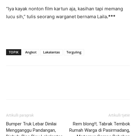
“Iya kayak nonton film kartun aja, kasihan tapi memang
lucu sih,” tulis seorang warganet bernama Laila
.***
TOPIK
Angkot
Lakalantas
Terguling
Artikulli paraprak
Artikulli tjetër
Bumper Truk Lebar Dinilai
Rem blong!!, Tabrak Tembok
Mengganggu Pandangan,
Rumah Warga di Pasirmadang,