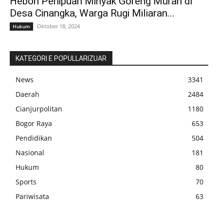
Heboh Penipuan Minyak Goreng Murah di
Desa Cinangka, Warga Rugi Miliaran...
Oktober 18, 2024
Hukum
KATEGORI E POPULLARIZUAR
News
3341
Daerah
2484
Cianjurpolitan
1180
Bogor Raya
653
Pendidikan
504
Nasional
181
Hukum
80
Sports
70
Pariwisata
63