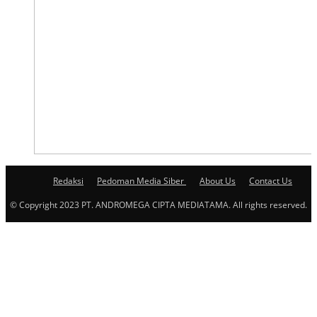
Redaksi
Pedoman Media Siber
About Us
Contact Us
© Copyright 2023 PT. ANDROMEGA CIPTA MEDIATAMA. All rights reserved.