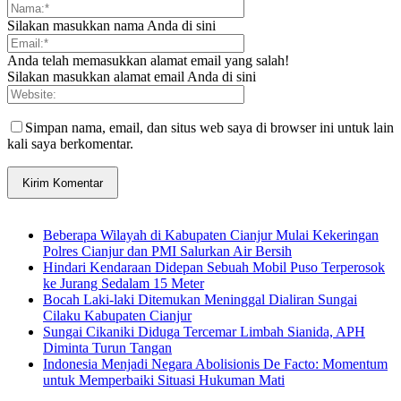
Silakan masukkan nama Anda di sini
Anda telah memasukkan alamat email yang salah!
Silakan masukkan alamat email Anda di sini
Simpan nama, email, dan situs web saya di browser ini untuk lain
kali saya berkomentar.
Beberapa Wilayah di Kabupaten Cianjur Mulai Kekeringan
Polres Cianjur dan PMI Salurkan Air Bersih
Hindari Kendaraan Didepan Sebuah Mobil Puso Terperosok
ke Jurang Sedalam 15 Meter
Bocah Laki-laki Ditemukan Meninggal Dialiran Sungai
Cilaku Kabupaten Cianjur
Sungai Cikaniki Diduga Tercemar Limbah Sianida, APH
Diminta Turun Tangan
‎Indonesia Menjadi Negara Abolisionis De Facto: Momentum
untuk Memperbaiki Situasi Hukuman Mati