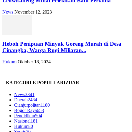
Leuwisadeng Mulai Peletakan Batu Pertama
News
November 12, 2023
Heboh Penipuan Minyak Goreng Murah di Desa
Cinangka, Warga Rugi Miliaran...
Hukum
Oktober 18, 2024
KATEGORI E POPULLARIZUAR
News
3341
Daerah
2484
Cianjurpolitan
1180
Bogor Raya
653
Pendidikan
504
Nasional
181
Hukum
80
Sports
70