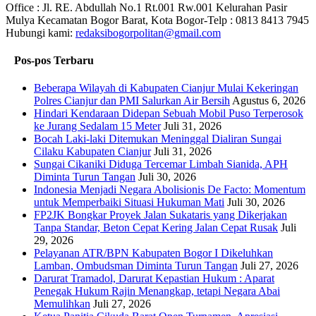
Office : Jl. RE. Abdullah No.1 Rt.001 Rw.001 Kelurahan Pasir
Mulya Kecamatan Bogor Barat, Kota Bogor-Telp : 0813 8413 7945
Hubungi kami:
redaksibogorpolitan@gmail.com
Pos-pos Terbaru
Beberapa Wilayah di Kabupaten Cianjur Mulai Kekeringan
Polres Cianjur dan PMI Salurkan Air Bersih
Agustus 6, 2026
Hindari Kendaraan Didepan Sebuah Mobil Puso Terperosok
ke Jurang Sedalam 15 Meter
Juli 31, 2026
Bocah Laki-laki Ditemukan Meninggal Dialiran Sungai
Cilaku Kabupaten Cianjur
Juli 31, 2026
Sungai Cikaniki Diduga Tercemar Limbah Sianida, APH
Diminta Turun Tangan
Juli 30, 2026
‎Indonesia Menjadi Negara Abolisionis De Facto: Momentum
untuk Memperbaiki Situasi Hukuman Mati
Juli 30, 2026
FP2JK Bongkar Proyek Jalan Sukataris yang Dikerjakan
Tanpa Standar, Beton Cepat Kering Jalan Cepat Rusak
Juli
29, 2026
Pelayanan ATR/BPN Kabupaten Bogor I Dikeluhkan
Lamban, Ombudsman Diminta Turun Tangan
Juli 27, 2026
Darurat Tramadol, Darurat Kepastian Hukum : Aparat
Penegak Hukum Rajin Menangkap, tetapi Negara Abai
Memulihkan
Juli 27, 2026