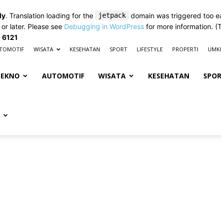
ly
. Translation loading for the
jetpack
domain was triggered too ear
 or later. Please see
Debugging in WordPress
for more information. (
e
6121
TOMOTIF
WISATA
KESEHATAN
SPORT
LIFESTYLE
PROPERTI
UMK
TEKNO
AUTOMOTIF
WISATA
KESEHATAN
SPO