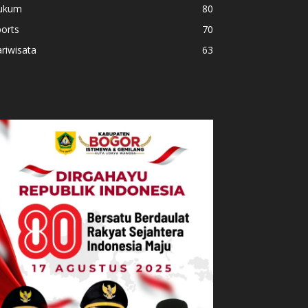
ukum
80
orts
70
riwisata
63