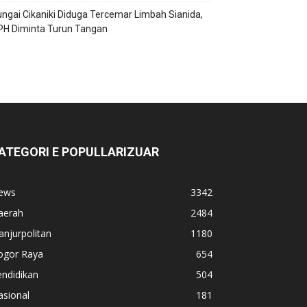
ngai Cikaniki Diduga Tercemar Limbah Sianida,
PH Diminta Turun Tangan
ATEGORI E POPULLARIZUAR
ews
3342
aerah
2484
anjurpolitan
1180
ogor Raya
654
ndidikan
504
asional
181