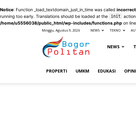
Notice
: Function _load_textdomain_just_in_time was called
incorrect
running too early. Translations should be loaded at the
init
action
/home/u5556038/public_html/wp-includes/functions.php
on lin
Minggu, Agustus 9, 2026
NEWS
TEKNO
AU
Bogorpolitan
NEWS
PROPERTI
UMKM
EDUKASI
OPINI