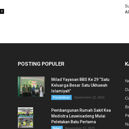
Su
0
A
POSTING POPULER
K
Milad Yayasan BBS Ke 29 “Satu
N
Keluarga Besar Satu Ukhuwah
D
Islamiyah”
September 22, 2022
Pendidikan
Ci
B
Pembangunan Rumah Sakit Kea
,
Pe
Medistra Leuwisadeng Mulai
Peletakan Batu Pertama
N
November 12, 2023
News