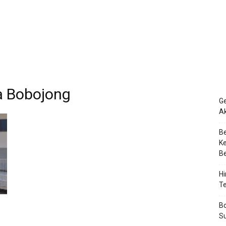
a Bobojong
Ge
Ak
Be
Ke
Be
Hi
Te
Bo
Su