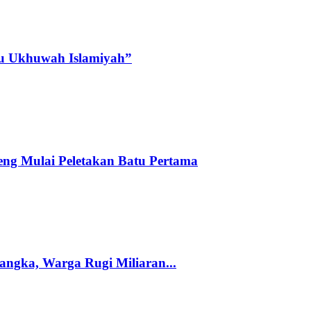
tu Ukhuwah Islamiyah”
ng Mulai Peletakan Batu Pertama
ngka, Warga Rugi Miliaran...