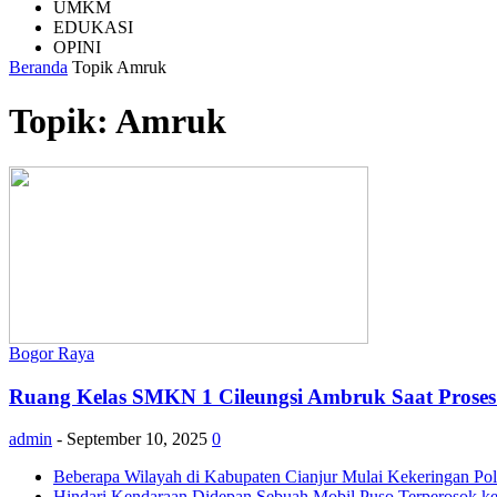
UMKM
EDUKASI
OPINI
Beranda
Topik
Amruk
Topik: Amruk
Bogor Raya
Ruang Kelas SMKN 1 Cileungsi Ambruk Saat Proses 
admin
-
September 10, 2025
0
Beberapa Wilayah di Kabupaten Cianjur Mulai Kekeringan Polr
Hindari Kendaraan Didepan Sebuah Mobil Puso Terperosok ke