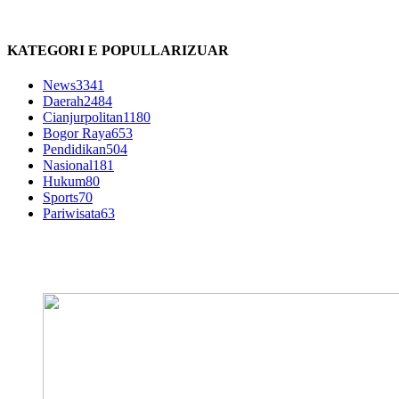
KATEGORI E POPULLARIZUAR
News
3341
Daerah
2484
Cianjurpolitan
1180
Bogor Raya
653
Pendidikan
504
Nasional
181
Hukum
80
Sports
70
Pariwisata
63