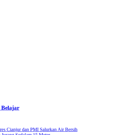
Belajar
es Cianjur dan PMI Salurkan Air Bersih
 Jurang Sedalam 15 Meter