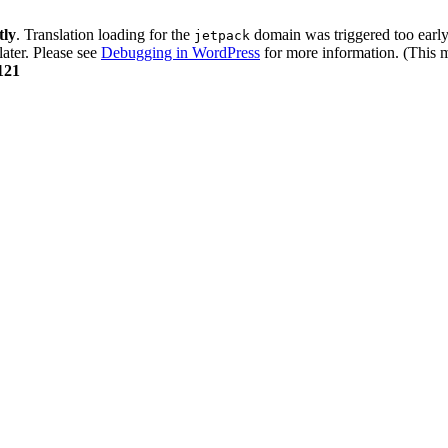
tly
. Translation loading for the
domain was triggered too early.
jetpack
later. Please see
Debugging in WordPress
for more information. (This m
121