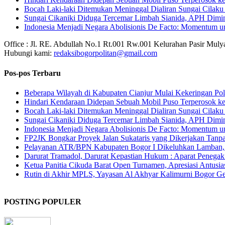
Bocah Laki-laki Ditemukan Meninggal Dialiran Sungai Cilaku
Sungai Cikaniki Diduga Tercemar Limbah Sianida, APH Dimi
‎Indonesia Menjadi Negara Abolisionis De Facto: Momentum 
Office : Jl. RE. Abdullah No.1 Rt.001 Rw.001 Kelurahan Pasir Mul
Hubungi kami:
redaksibogorpolitan@gmail.com
Pos-pos Terbaru
Beberapa Wilayah di Kabupaten Cianjur Mulai Kekeringan Polr
Hindari Kendaraan Didepan Sebuah Mobil Puso Terperosok ke
Bocah Laki-laki Ditemukan Meninggal Dialiran Sungai Cilaku
Sungai Cikaniki Diduga Tercemar Limbah Sianida, APH Dimi
‎Indonesia Menjadi Negara Abolisionis De Facto: Momentum 
FP2JK Bongkar Proyek Jalan Sukataris yang Dikerjakan Tanpa
Pelayanan ATR/BPN Kabupaten Bogor I Dikeluhkan Lamban
Darurat Tramadol, Darurat Kepastian Hukum : Aparat Penega
Ketua Panitia Cikuda Barat Open Turnamen, Apresiasi Antusi
Rutin di Akhir MPLS, Yayasan Al Akhyar Kalimurni Bogor Ge
POSTING POPULER