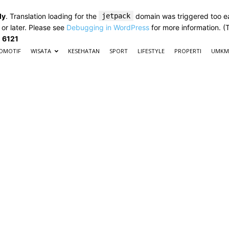
ly
. Translation loading for the
jetpack
domain was triggered too ear
 or later. Please see
Debugging in WordPress
for more information. (
e
6121
OMOTIF
WISATA
KESEHATAN
SPORT
LIFESTYLE
PROPERTI
UMKM