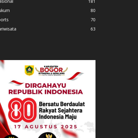
asional
181
ukum
80
orts
70
riwisata
63