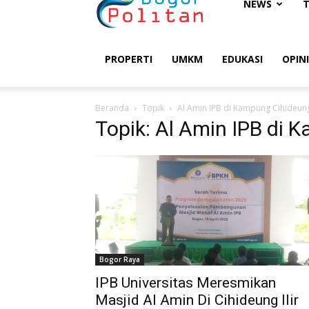
Bogorpolitan
NEWS
PROPERTI
UMKM
EDUKASI
OPINI
Beranda
Topik
Al Amin IPB di Kampung Cihideung 
Topik: Al Amin IPB di K
Bogor Raya
IPB Universitas Meresmikan
Masjid Al Amin Di Cihideung Ilir ‎