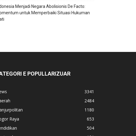
ndonesia Menjadi Negara Abolisionis De Facto:
omentum untuk Memperbaiki Situasi Hukuman
ti
ATEGORI E POPULLARIZUAR
ews
3341
aerah
2484
anjurpolitan
1180
ogor Raya
653
ndidikan
504