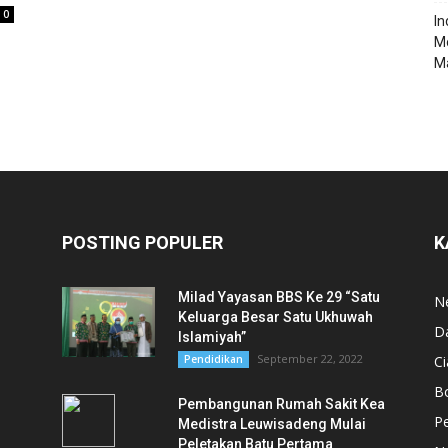
0
‎I
M
Ma
POSTING POPULER
K
Milad Yayasan BBS Ke 29 “Satu
N
Keluarga Besar Satu Ukhuwah
D
Islamiyah”
September 22, 2022
Pendidikan
Ci
B
Pembangunan Rumah Sakit Kea
,
Pe
Medistra Leuwisadeng Mulai
Peletakan Batu Pertama