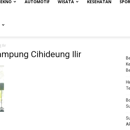
TEKNO
AUTOMOTIF
WISATA
KESEHATAN
SPO
Ilir
ampung Cihideung Ilir
Be
Ke
Be
Hi
Te
Bo
Su
Su
A