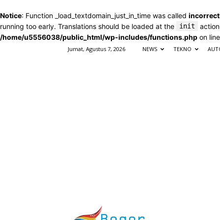
Notice
: Function _load_textdomain_just_in_time was called
incorrect
running too early. Translations should be loaded at the
init
action
/home/u5556038/public_html/wp-includes/functions.php
on lin
Jumat, Agustus 7, 2026
NEWS
TEKNO
AUT