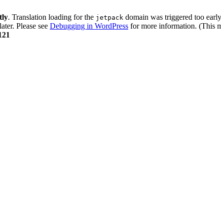
tly
. Translation loading for the
domain was triggered too early.
jetpack
later. Please see
Debugging in WordPress
for more information. (This m
121