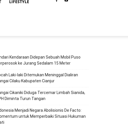
T
LIFESTYLE
ndari Kendaraan Didepan Sebuah Mobil Puso
erperosok ke Jurang Sedalam 15 Meter
cah Laki-laki Ditemukan Meninggal Dialiran
ngai Cilaku Kabupaten Cianjur
ngai Cikaniki Diduga Tercemar Limbah Sianida,
PH Diminta Turun Tangan
ndonesia Menjadi Negara Abolisionis De Facto:
omentum untuk Memperbaiki Situasi Hukuman
ati