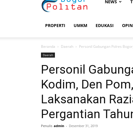
Bogorpolitan
NEWS
T
PROPERTI
UMKM
EDUKASI
OPIN
Beranda
Daerah
Personil Gabungan Polres Bogor,
Daerah
Personil Gabung
Kodim, Den Pom,
Laksanakan Razi
Pergantian Tahu
Penulis
admin
-
Desember 31, 2019