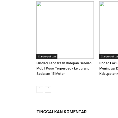
Cianjurpolitan
Cianjurpolita
Hindari Kendaraan Didepan Sebuah
Bocah Laki-
Mobil Puso Terperosok ke Jurang
Meninggal D
Sedalam 15 Meter
Kabupaten C
TINGGALKAN KOMENTAR