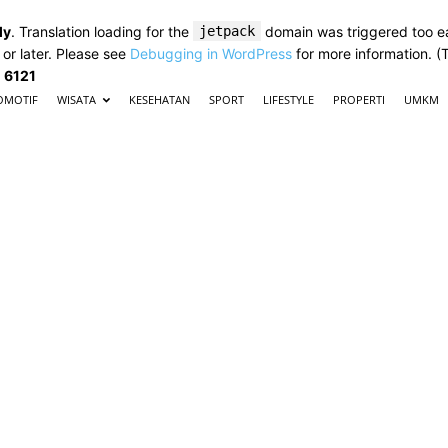
ly
. Translation loading for the
jetpack
domain was triggered too ear
 or later. Please see
Debugging in WordPress
for more information. (
e
6121
OMOTIF
WISATA
KESEHATAN
SPORT
LIFESTYLE
PROPERTI
UMKM