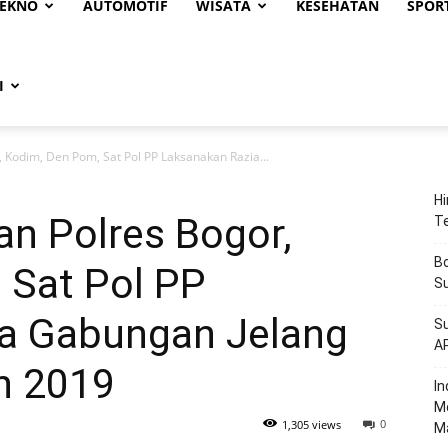
EKNO
AUTOMOTIF
WISATA
KESEHATAN
SPOR
I
 Kodim, Den Pom, Sat Pol PP Laksanakan Razia...
Hi
an Polres Bogor,
T
Bo
 Sat Pol PP
Su
a Gabungan Jelang
Su
A
n 2019
‎I
M
0
1,305 views
M