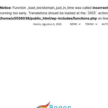
Notice
: Function _load_textdomain_just_in_time was called
incorrect
running too early. Translations should be loaded at the
init
action
/home/u5556038/public_html/wp-includes/functions.php
on lin
Kamis, Agustus 6, 2026
NEWS
TEKNO
AUT