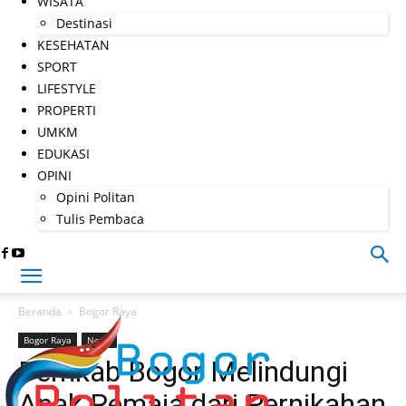
WISATA
Destinasi
KESEHATAN
SPORT
LIFESTYLE
PROPERTI
UMKM
EDUKASI
OPINI
Opini Politan
Tulis Pembaca
Beranda
Bogor Raya
Bogor Raya
News
Pemkab Bogor Melindungi
Anak Remaja dari Pernikahan