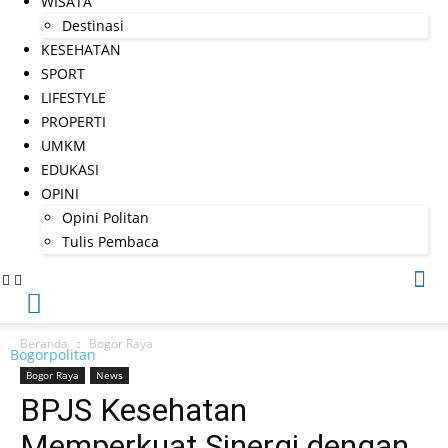
WISATA
Destinasi
KESEHATAN
SPORT
LIFESTYLE
PROPERTI
UMKM
EDUKASI
OPINI
Opini Politan
Tulis Pembaca
Beranda
Bogor Raya
Bogorpolitan
Bogor Raya
News
BPJS Kesehatan
Memperkuat Sinergi dengan