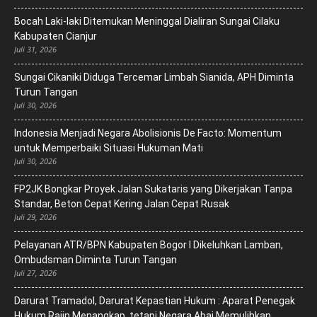
Bocah Laki-laki Ditemukan Meninggal Dialiran Sungai Cilaku
Kabupaten Cianjur
Juli 31, 2026
Sungai Cikaniki Diduga Tercemar Limbah Sianida, APH Diminta
Turun Tangan
Juli 30, 2026
‎Indonesia Menjadi Negara Abolisionis De Facto: Momentum
untuk Memperbaiki Situasi Hukuman Mati
Juli 30, 2026
FP2JK Bongkar Proyek Jalan Sukataris yang Dikerjakan Tanpa
Standar, Beton Cepat Kering Jalan Cepat Rusak
Juli 29, 2026
Pelayanan ATR/BPN Kabupaten Bogor I Dikeluhkan Lamban,
Ombudsman Diminta Turun Tangan
Juli 27, 2026
Darurat Tramadol, Darurat Kepastian Hukum : Aparat Penegak
Hukum Rajin Menangkap, tetapi Negara Abai Memulihkan