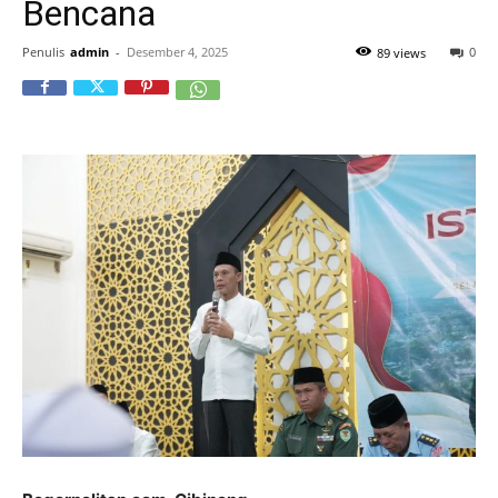
Bencana
Penulis
admin
-
Desember 4, 2025
0
89 views