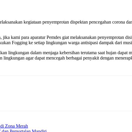
aksanakan kegiataan penyemprotan dispektan pencegahan corona dan
 jika kami para aparatur Pemdes giat melaksanakan penyemprotan disin
ukan Fogging ke setiap lingkungan warga antisipasi dampak dari mus
tikan lingkungan dalam menjaga kebersihan terutama saat hujan dapat
n lingkungan agar dapat mencegah berbagai penyakit dengan menerapk
 di Zona Merah
 dan Pemortalan Mandiri