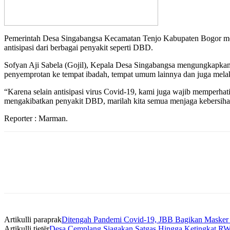
Pemerintah Desa Singabangsa Kecamatan Tenjo Kabupaten Bogor mel
antisipasi dari berbagai penyakit seperti DBD.
Sofyan Aji Sabela (Gojil), Kepala Desa Singabangsa mengungkapkan,
penyemprotan ke tempat ibadah, tempat umum lainnya dan juga melak
“Karena selain antisipasi virus Covid-19, kami juga wajib memperha
mengakibatkan penyakit DBD, marilah kita semua menjaga kebersiha
Reporter : Marman.
Artikulli paraprak
Ditengah Pandemi Covid-19, JBB Bagikan Masker
Artikulli tjetër
Desa Cemplang Siagakan Satgas Hingga Ketingkat RW