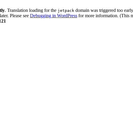
tly
. Translation loading for the
domain was triggered too early.
jetpack
later. Please see
Debugging in WordPress
for more information. (This m
121