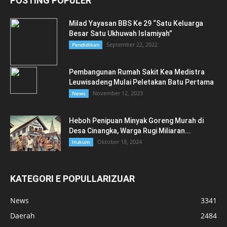
POSTING POPULER
Milad Yayasan BBS Ke 29 “Satu Keluarga
Besar Satu Ukhuwah Islamiyah”
September 22, 2022
Pendidikan
Pembangunan Rumah Sakit Kea Medistra
Leuwisadeng Mulai Peletakan Batu Pertama
November 12, 2023
News
Heboh Penipuan Minyak Goreng Murah di
Desa Cinangka, Warga Rugi Miliaran...
Oktober 18, 2024
Hukum
KATEGORI E POPULLARIZUAR
News
3341
Daerah
2484