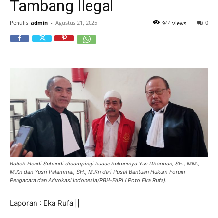
Tambang Ilegal
Penulis
admin
-
Agustus 21, 2025
0
944 views
Babeh Hendi Suhendi didampingi kuasa hukumnya Yus Dharman, SH., MM.,
M.Kn dan Yusri Palammai, SH., M.Kn dari Pusat Bantuan Hukum Forum
Pengacara dan Advokasi Indonesia/PBH-FAPI ( Poto Eka Rufa).
Laporan : Eka Rufa ||