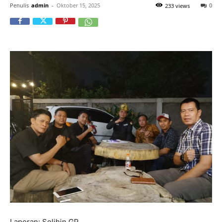
Penulis
admin
-
Oktober 15, 2025
0
233 views
Laporan: Solihin GP