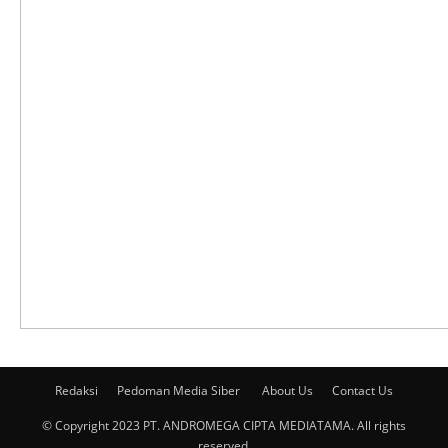
Redaksi
Pedoman Media Siber
About Us
Contact Us
© Copyright 2023 PT. ANDROMEGA CIPTA MEDIATAMA. All rights
reserved.