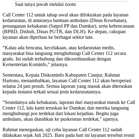
Saat tanya jawab melalui zoom
Call Center 112 untuk tahap awal akan difokuskan pada layanan
kedaruratan, di antaranya bantuan ambulans (Dinas Kesehatan),
penanganan kebakaran (Satpol PP dan Damkar), serta kebencanaan
(BPBD, Dishub, Dinas PUTR, dan DLH). Ke depan, cakupan
layanan akan diperluas ke berbagai sektor lain.
“Kalau ada bencana, kecelakaan, atau kedaruratan medis,
masyarakat bisa langsung menghubungi Call Center 112 secara
gratis. Ini sudah terhubung dan dikoordinasikan dengan
Kementerian Kominfo,” jelasnya.
Sementara, Kepala Diskominfo Kabupaten Cianjur, Rahmat
Hartono, menambahkan, layanan Call Center 112 akan beroperasi
selama 24 jam penuh. Semua laporan yang masuk akan diteruskan
kepada instansi terkait sesuai jenis kedaruratannya.
“Seandainya ada kebakaran, laporan dari masyarakat masuk ke Call
Center 112, lalu kami teruskan ke Damkar, dan mereka langsung
menghubungi pos terdekat dari lokasi kejadian. Begitu juga
ambulans, akan diarahkan ke puskesmas terdekat,” ujarnya.
Rahmat menegaskan, uji coba layanan Call Center 112 sudah
dilakukan sejak Juli 2025. Baru pada hari ini layanan tersebut resmi