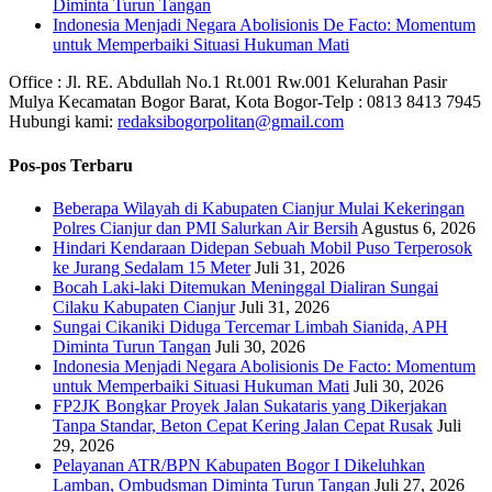
Diminta Turun Tangan
‎Indonesia Menjadi Negara Abolisionis De Facto: Momentum
untuk Memperbaiki Situasi Hukuman Mati
Office : Jl. RE. Abdullah No.1 Rt.001 Rw.001 Kelurahan Pasir
Mulya Kecamatan Bogor Barat, Kota Bogor-Telp : 0813 8413 7945
Hubungi kami:
redaksibogorpolitan@gmail.com
Pos-pos Terbaru
Beberapa Wilayah di Kabupaten Cianjur Mulai Kekeringan
Polres Cianjur dan PMI Salurkan Air Bersih
Agustus 6, 2026
Hindari Kendaraan Didepan Sebuah Mobil Puso Terperosok
ke Jurang Sedalam 15 Meter
Juli 31, 2026
Bocah Laki-laki Ditemukan Meninggal Dialiran Sungai
Cilaku Kabupaten Cianjur
Juli 31, 2026
Sungai Cikaniki Diduga Tercemar Limbah Sianida, APH
Diminta Turun Tangan
Juli 30, 2026
‎Indonesia Menjadi Negara Abolisionis De Facto: Momentum
untuk Memperbaiki Situasi Hukuman Mati
Juli 30, 2026
FP2JK Bongkar Proyek Jalan Sukataris yang Dikerjakan
Tanpa Standar, Beton Cepat Kering Jalan Cepat Rusak
Juli
29, 2026
Pelayanan ATR/BPN Kabupaten Bogor I Dikeluhkan
Lamban, Ombudsman Diminta Turun Tangan
Juli 27, 2026