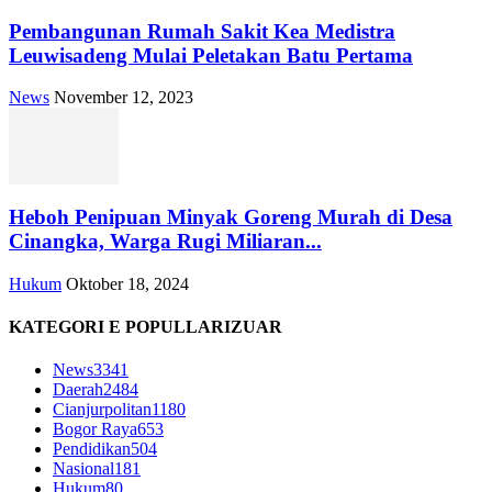
Pembangunan Rumah Sakit Kea Medistra
Leuwisadeng Mulai Peletakan Batu Pertama
News
November 12, 2023
Heboh Penipuan Minyak Goreng Murah di Desa
Cinangka, Warga Rugi Miliaran...
Hukum
Oktober 18, 2024
KATEGORI E POPULLARIZUAR
News
3341
Daerah
2484
Cianjurpolitan
1180
Bogor Raya
653
Pendidikan
504
Nasional
181
Hukum
80