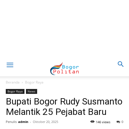
Beranda
Bogor Raya
Bogor Raya
News
Bupati Bogor Rudy Susmanto
Melantik 25 Pejabat Baru
Penulis
admin
-
Oktober 20, 2025
0
146 views