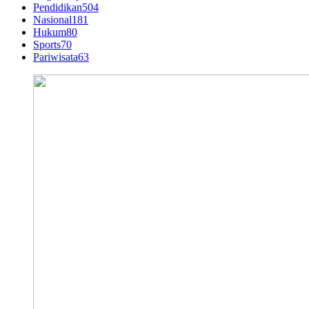
Pendidikan
504
Nasional
181
Hukum
80
Sports
70
Pariwisata
63