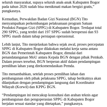
seluruh masyarakat, supaya seluruh anak-anak Kabupaten Bogor
pada tahun 2026 sudah bisa menikmati makan bergizi gratis,”
pungkasnya.
Kemudian, Perwakilan Badan Gizi Nasional (BGN) Tito
menyampaikan perkembangan pelaksanaan program Satuan
Produksi Pangan Gizi (SPPG) di Kabupaten Bogor. Terdapat total
290 SPPG, yang terdiri dari 197 SPPG sudah beroperasi dan 93
SPPG masih dalam tahap persiapan operasional.
Lebih lanjut, Tito menjelaskan bahwa sejak awal, proses percepatan
SPPG di Kabupaten Bogor dilakukan melalui kerja sama antara
BGN dan Pemerintah Kabupaten Bogor, dimulai dari
penandatanganan MoU antara Kepala BGN dengan pihak Pemkab.
Dalam proses tersebut, BGN berperan aktif dalam pendampingan
pemilihan lahan yang direkomendasikan Pemda.
Tito menambahkan, setelah proses pemilihan lahan dan
pembangunan oleh pihak pelaksana SPPG, tahap berikutnya akan
dilanjutkan dengan pendampingan langsung dari Koordinator
Wilayah (Korwil) dan KPPG BGN.
“Pendampingan ini mencakup konsultasi dan arahan teknis agar
pembangunan dan pengoperasian SPPG di Kabupaten Bogor
berjalan sesuai standar yang ditetapkan,” pungkasnya.