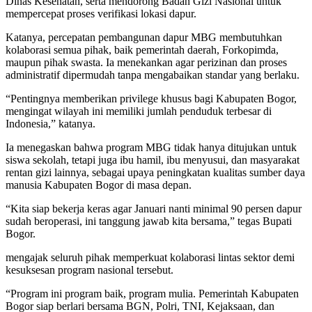
Dinas Kesehatan, serta mendorong Badan Gizi Nasional untuk
mempercepat proses verifikasi lokasi dapur.
Katanya, percepatan pembangunan dapur MBG membutuhkan
kolaborasi semua pihak, baik pemerintah daerah, Forkopimda,
maupun pihak swasta. Ia menekankan agar perizinan dan proses
administratif dipermudah tanpa mengabaikan standar yang berlaku.
“Pentingnya memberikan privilege khusus bagi Kabupaten Bogor,
mengingat wilayah ini memiliki jumlah penduduk terbesar di
Indonesia,” katanya.
Ia menegaskan bahwa program MBG tidak hanya ditujukan untuk
siswa sekolah, tetapi juga ibu hamil, ibu menyusui, dan masyarakat
rentan gizi lainnya, sebagai upaya peningkatan kualitas sumber daya
manusia Kabupaten Bogor di masa depan.
“Kita siap bekerja keras agar Januari nanti minimal 90 persen dapur
sudah beroperasi, ini tanggung jawab kita bersama,” tegas Bupati
Bogor.
mengajak seluruh pihak memperkuat kolaborasi lintas sektor demi
kesuksesan program nasional tersebut.
“Program ini program baik, program mulia. Pemerintah Kabupaten
Bogor siap berlari bersama BGN, Polri, TNI, Kejaksaan, dan