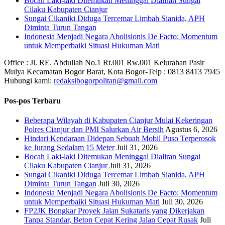
Bocah Laki-laki Ditemukan Meninggal Dialiran Sungai
Cilaku Kabupaten Cianjur
Sungai Cikaniki Diduga Tercemar Limbah Sianida, APH
Diminta Turun Tangan
‎Indonesia Menjadi Negara Abolisionis De Facto: Momentum
untuk Memperbaiki Situasi Hukuman Mati
Office : Jl. RE. Abdullah No.1 Rt.001 Rw.001 Kelurahan Pasir
Mulya Kecamatan Bogor Barat, Kota Bogor-Telp : 0813 8413 7945
Hubungi kami:
redaksibogorpolitan@gmail.com
Pos-pos Terbaru
Beberapa Wilayah di Kabupaten Cianjur Mulai Kekeringan
Polres Cianjur dan PMI Salurkan Air Bersih
Agustus 6, 2026
Hindari Kendaraan Didepan Sebuah Mobil Puso Terperosok
ke Jurang Sedalam 15 Meter
Juli 31, 2026
Bocah Laki-laki Ditemukan Meninggal Dialiran Sungai
Cilaku Kabupaten Cianjur
Juli 31, 2026
Sungai Cikaniki Diduga Tercemar Limbah Sianida, APH
Diminta Turun Tangan
Juli 30, 2026
‎Indonesia Menjadi Negara Abolisionis De Facto: Momentum
untuk Memperbaiki Situasi Hukuman Mati
Juli 30, 2026
FP2JK Bongkar Proyek Jalan Sukataris yang Dikerjakan
Tanpa Standar, Beton Cepat Kering Jalan Cepat Rusak
Juli