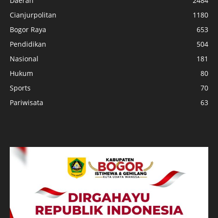
Daerah
2484
Cianjurpolitan
1180
Bogor Raya
653
Pendidikan
504
Nasional
181
Hukum
80
Sports
70
Pariwisata
63