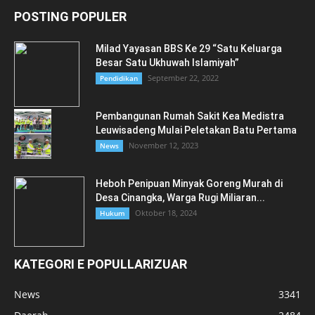
POSTING POPULER
Milad Yayasan BBS Ke 29 “Satu Keluarga
Besar Satu Ukhuwah Islamiyah”
September 22, 2022
Pendidikan
Pembangunan Rumah Sakit Kea Medistra
Leuwisadeng Mulai Peletakan Batu Pertama
November 12, 2023
News
Heboh Penipuan Minyak Goreng Murah di
Desa Cinangka, Warga Rugi Miliaran...
Oktober 18, 2024
Hukum
KATEGORI E POPULLARIZUAR
News
3341