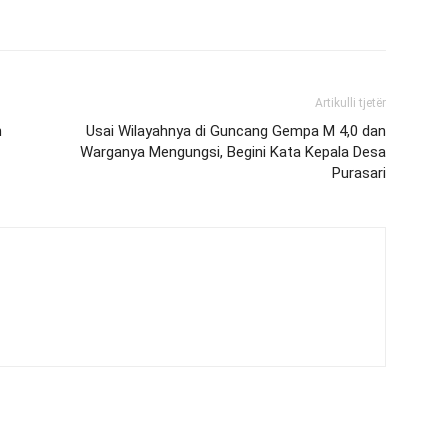
Artikulli tjetër
h
Usai Wilayahnya di Guncang Gempa M 4,0 dan
Warganya Mengungsi, Begini Kata Kepala Desa
Purasari