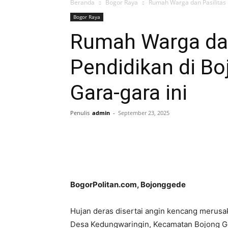
Beranda
Bogor Raya
Rumah Warga dan Pasilitas 
Bogor Raya
Rumah Warga dan
Pendidikan di B
Gara-gara ini
Penulis
admin
-
September 23, 2025
BogorPolitan.com, Bojonggede
Hujan deras disertai angin kencang merusa
Desa Kedungwaringin, Kecamatan Bojong Ge