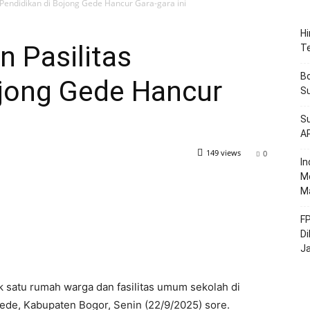
Pendidikan di Bojong Gede Hancur Gara-gara ini
Hi
 Pasilitas
T
Bo
ojong Gede Hancur
Su
Su
A
149 views
0
‎I
M
M
FP
Di
J
k satu rumah warga dan fasilitas umum sekolah di
de, Kabupaten Bogor, Senin (22/9/2025) sore.