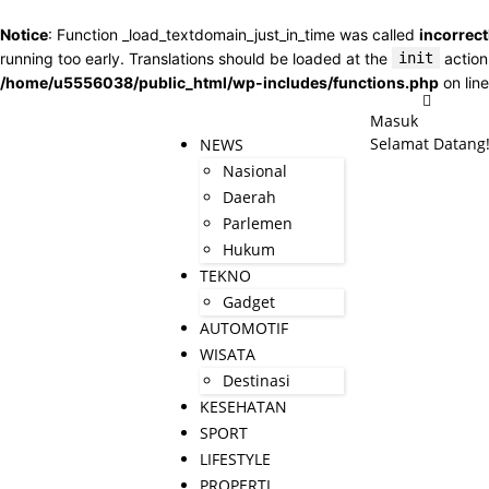
Notice
: Function _load_textdomain_just_in_time was called
incorrect
running too early. Translations should be loaded at the
init
action
/home/u5556038/public_html/wp-includes/functions.php
on lin
Masuk
Selamat Datang
NEWS
Nasional
Daerah
Parlemen
Hukum
TEKNO
Gadget
AUTOMOTIF
WISATA
Destinasi
KESEHATAN
SPORT
LIFESTYLE
PROPERTI