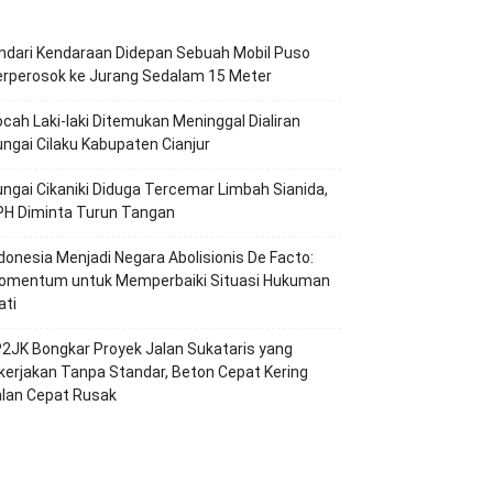
ndari Kendaraan Didepan Sebuah Mobil Puso
erperosok ke Jurang Sedalam 15 Meter
cah Laki-laki Ditemukan Meninggal Dialiran
ngai Cilaku Kabupaten Cianjur
ngai Cikaniki Diduga Tercemar Limbah Sianida,
PH Diminta Turun Tangan
ndonesia Menjadi Negara Abolisionis De Facto:
omentum untuk Memperbaiki Situasi Hukuman
ati
2JK Bongkar Proyek Jalan Sukataris yang
kerjakan Tanpa Standar, Beton Cepat Kering
alan Cepat Rusak