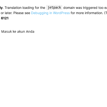
ly
. Translation loading for the
jetpack
domain was triggered too ear
 or later. Please see
Debugging in WordPress
for more information. (
e
6121
! Masuk ke akun Anda