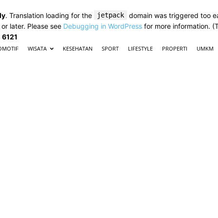
ly
. Translation loading for the
jetpack
domain was triggered too ear
 or later. Please see
Debugging in WordPress
for more information. (
e
6121
OMOTIF
WISATA
KESEHATAN
SPORT
LIFESTYLE
PROPERTI
UMKM