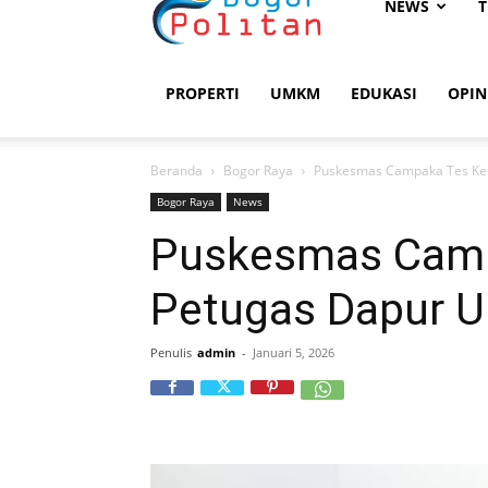
Bogorpolitan
NEWS
T
PROPERTI
UMKM
EDUKASI
OPIN
Beranda
Bogor Raya
Puskesmas Campaka Tes K
Bogor Raya
News
Puskesmas Camp
Petugas Dapur
Penulis
admin
-
Januari 5, 2026