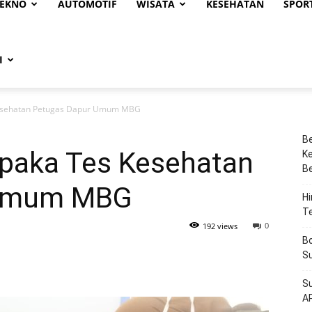
EKNO
AUTOMOTIF
WISATA
KESEHATAN
SPOR
I
esehatan Petugas Dapur Umum MBG
Be
aka Tes Kesehatan
Ke
Be
 Umum MBG
Hi
T
0
192 views
Bo
Su
Su
A