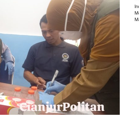
‎I
M
M