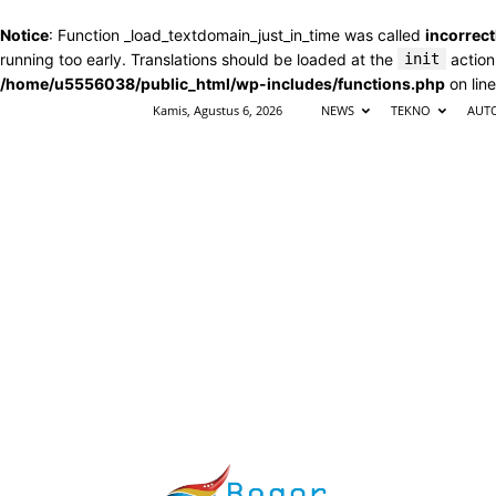
Notice
: Function _load_textdomain_just_in_time was called
incorrect
running too early. Translations should be loaded at the
init
action
/home/u5556038/public_html/wp-includes/functions.php
on lin
Kamis, Agustus 6, 2026
NEWS
TEKNO
AUT